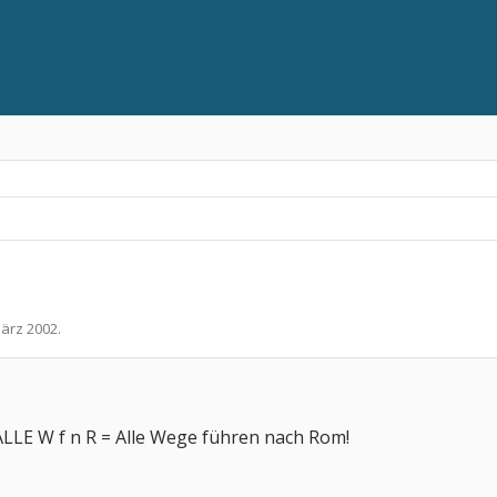
März 2002
.
 ALLE W f n R = Alle Wege führen nach Rom!