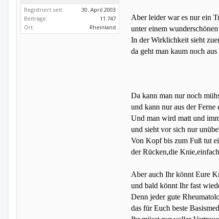
Registriert seit:
30. April 2003
Aber leider war es nur ein 
Beiträge:
11.747
Ort:
Rheinland
unter einem
wunderschöne
In der Wirklichkeit sieht zuer
da geht man kaum noch aus
Da kann man nur noch mühs
und kann nur aus der Ferne 
Und man wird matt und imm
und sieht vor sich nur unübe
Von Kopf bis zum Fuß tut e
der Rücken,die Knie,einfach 
Aber auch Ihr könnt Eure K
und bald könnt Ihr fast wiede
Denn jeder gute Rheumatol
das für Euch beste Basisme