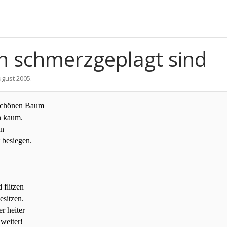
ch schmerzgeplagt sind
ugust 2005
.
schönen
Baum
n kaum.
en
 besiegen.
 flitzen
esitzen.
r heiter
weiter!