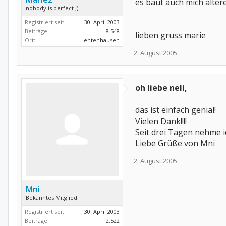
es baut auch mich älte
nobody is perfect ;)
Registriert seit:
30. April 2003
Beiträge:
8.548
lieben gruss marie
Ort:
entenhausen
2. August 2005
oh liebe neli,
das ist einfach genial!
Vielen Dank!!!!
Seit drei Tagen nehme i
Liebe Grüße von Mni
2. August 2005
Mni
Bekanntes Mitglied
Registriert seit:
30. April 2003
Beiträge:
2.522