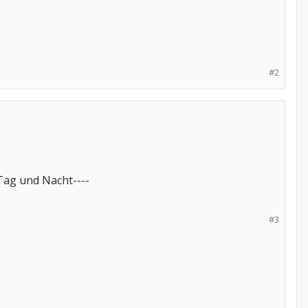
#2
Tag und Nacht----
#3