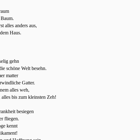
Traum
n
Baum
.
st alles anders aus,
 dem Haus.
elig gehn
die schöne Welt besehn.
er matter
rwindliche Gatter.
inem alles weh,
alles bis zum kleinsten Zeh!
rankheit besiegen
r fliegen.
oge kennt
dikament!