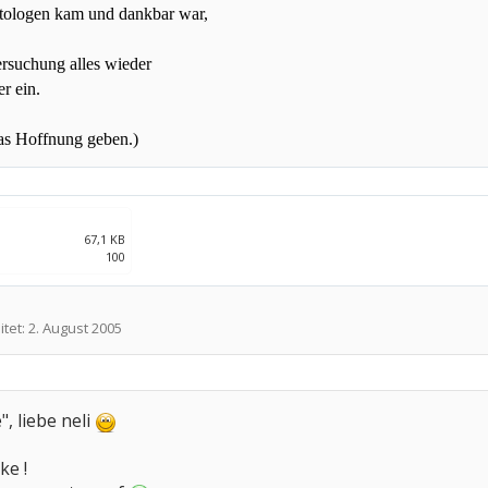
tologen kam und dankbar war,
rsuchung alles wieder
er ein.
was Hoffnung geben.)
67,1 KB
100
itet:
2. August 2005
", liebe neli
ke !