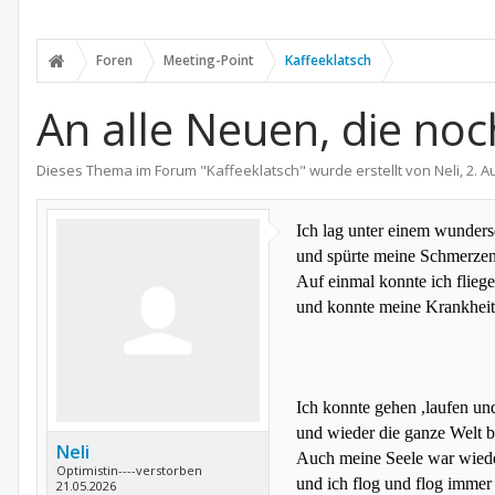
Foren
Meeting-Point
Kaffeeklatsch
An alle Neuen, die no
Dieses Thema im Forum "
Kaffeeklatsch
" wurde erstellt von
Neli
,
2. A
Ich
lag
unter einem
wunder
und spürte meine Schmerze
Auf einmal konnte ich flieg
und konnte meine Krankheit
Ich konnte gehen ,laufen und
und wieder die ganze Welt b
Neli
Auch meine Seele war wiede
Optimistin----verstorben
und ich flog und flog immer 
21.05.2026