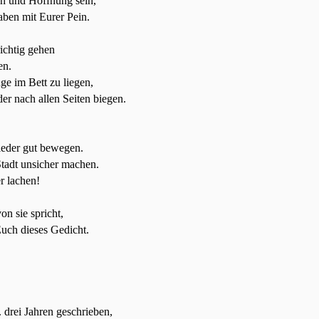
en und Hoffnung sein,
aben mit Eurer Pein.
ichtig gehen
en.
nge im Bett zu liegen,
er nach allen Seiten biegen.
ieder gut bewegen.
Stadt unsicher machen.
r lachen!
on sie spricht,
Euch dieses Gedicht.
. drei Jahren geschrieben,