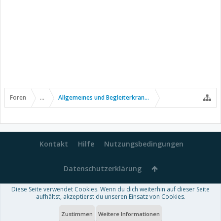
Foren
...
Allgemeines und Begleiterkrankungen
Kontakt
Hilfe
Nutzungsbedingungen
Datenschutzerklärung
Diese Seite verwendet Cookies. Wenn du dich weiterhin auf dieser Seite
Forum software by XenForo™
aufhältst, akzeptierst du unseren Einsatz von Cookies.
-
Deutsch von xenDach
Some XenForo functionality crafted by
Audentio Design
.
Theme designed by
ThemeHouse
.
Zustimmen
Weitere Informationen