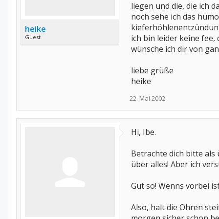
liegen und die, die ich
noch sehe ich das humor
kieferhöhlenentzündun
heike
ich bin leider keine fee
Guest
wünsche ich dir von ganz
liebe grüße
heike
22. Mai 2002
Hi, Ibe.
Betrachte dich bitte al
über alles! Aber ich ver
Gut so! Wenns vorbei is
Also, halt die Ohren ste
morgen sicher schon bes