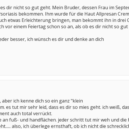
ß es dir nicht so gut geht. Mein Bruder, dessen Frau im Sept
soriasis bekommen. Ihm wurde für die Haut Allpresan Crem
 auch etwas Erleichterung bringen, man bekommt ihn in drei
ch vor einem Feiertag schon so an, als ob es dir nicht so gut
ieder besser, ich wünsch es dir und denke an dich
, aber ich kenne dich so ein ganz "klein
. es tut mir sehr leid, dass es dir so mies geht. ich weiß, da
ent auch total verrückt.
e an fuß- und handflächen. jeder schritt tut mir weh und d
t...... also, ich überlege ernsthaft, ob ich nicht die schrec