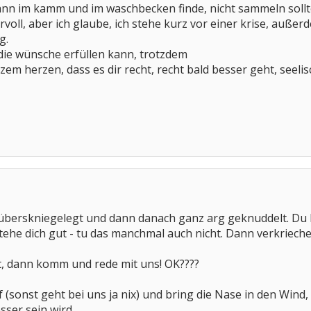
 dann im kamm und im waschbecken finde, nicht sammeln sollt
voll, aber ich glaube, ich stehe kurz vor einer krise, auße
g.
, die wünsche erfüllen kann, trotzdem
em herzen, dass es dir recht, recht bald besser geht, seelis
s überskniegelegt und dann danach ganz arg geknuddelt. Du
stehe dich gut - tu das manchmal auch nicht. Dann verkrieche
t, dann komm und rede mit uns! OK????
if (sonst geht bei uns ja nix) und bring die Nase in den Win
ser sein wird.