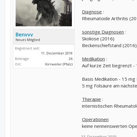
Diagnose
:
Rheumatoide Arthritis (20
sonstige Diagnosen
:
Benvvv
Skoliose (2016)
Neues Mitglied
Beckenschiefstand (2016)
Registriert seit:
11. Dezember 2019
Medikation
:
Beiträge:
26
Ort:
Kirrweiler (Pfalz)
Auf kurze Zeit begrenzt -
Basis Medikation - 15 mg
5 mg Folsäure am nächste
Therapie
:
internistischen Rheumatol
Operationen
keine nennenswerten Ope
13. Dezember 2019