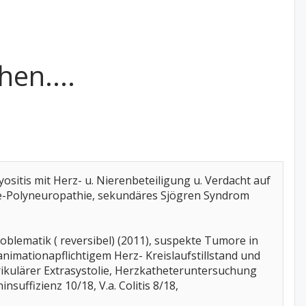
en....
ositis mit Herz- u. Nierenbeteiligung u. Verdacht auf
bre-Polyneuropathie, sekundäres Sjögren Syndrom
oblematik ( reversibel) (2011), suspekte Tumore in
animationapflichtigem Herz- Kreislaufstillstand und
rikulärer Extrasystolie, Herzkatheteruntersuchung
suffizienz 10/18, V.a. Colitis 8/18,