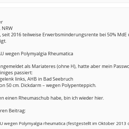
er
d, NRW
, seit 2016 teilweise Erwerbsminderungsrente bei 50% MdE 
igt.
5 AU wegen Polymyalgia Rheumatica
angemeldet als Mariateres (ohne H), hatte aber mein Passw
iniges passiert:
gelenk links, AHB in Bad Seebruch
von 50 cm. Dickdarm – wegen Polypenteppich.
hren einen Rheumaschub habe, bin ich wieder hier.
ren Beitrag:
AU wegen Polymyalgia rheumatica (festgestellt im Oktober 2013