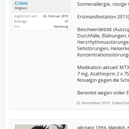
Crinni
Sonnenallergie, rissig
Mitglied
Erstmanifestation 2011( 
Registriert seit:
26. Februar 2019
Beiträge:
47
Ort:
Hamburg
Beschwerdebild: (Auszu
Durchfälle, Blähungen,
Herzrhythmusstörungen,
Sehstörungen, Heiserke
Konzentrationsstörunge
Medikation aktuell: MTX
7 mg, Azathioprin 2 x 7
Novalgin gegen die Sc
Berentet wegen voller 
22. November 2019
Zuletzt b
Jahrgang 1994, Männlich, 