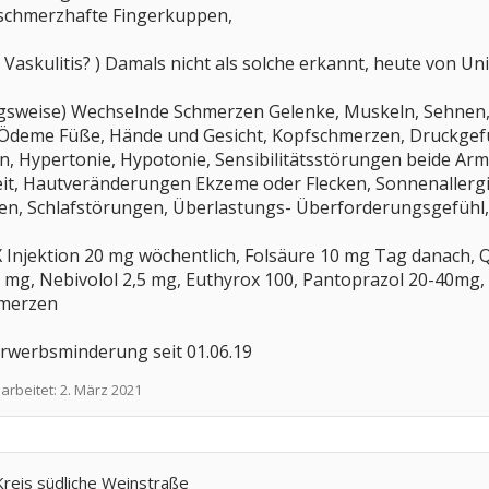
e schmerzhafte Fingerkuppen,
Vaskulitis? ) Damals nicht als solche erkannt, heute von Uni
gsweise) Wechselnde Schmerzen Gelenke, Muskeln, Sehnen, K
 Ödeme Füße, Hände und Gesicht, Kopfschmerzen, Druckgefü
 Hypertonie, Hypotonie, Sensibilitätsstörungen beide Arme
it, Hautveränderungen Ekzeme oder Flecken, Sonnenallergi
n, Schlafstörungen, Überlastungs- Überforderungsgefühl
 Injektion 20 mg wöchentlich, Folsäure 10 mg Tag danach, Q
5 mg, Nebivolol 2,5 mg, Euthyrox 100, Pantoprazol 20-40mg
hmerzen
Erwerbsminderung seit 01.06.19
earbeitet:
2. März 2021
Kreis südliche Weinstraße