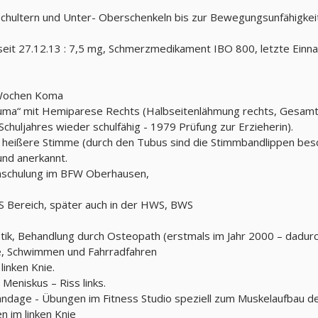
Schultern und Unter- Oberschenkeln bis zur Bewegungsunfähigkei
 seit 27.12.13 : 7,5 mg, Schmerzmedikament IBO 800, letzte Ein
 Wochen Koma
uma“ mit Hemiparese Rechts (Halbseitenlähmung rechts, Gesamtd
chuljahres wieder schulfähig - 1979 Prüfung zur Erzieherin).
, heißere Stimme (durch den Tubus sind die Stimmbandlippen bes
und anerkannt.
chulung im BFW Oberhausen,
 Bereich, später auch in der HWS, BWS
k, Behandlung durch Osteopath (erstmals im Jahr 2000 – dadurch
e, Schwimmen und Fahrradfahren
inken Knie.
Meniskus – Riss links.
andage - Übungen im Fitness Studio speziell zum Muskelaufbau d
 im linken Knie