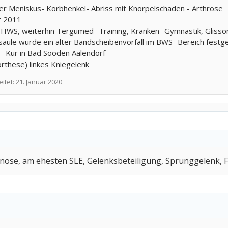
lter Meniskus- Korbhenkel- Abriss mit Knorpelschaden - Arthrose
r 2011
+ HWS, weiterhin Tergumed- Training, Kranken- Gymnastik, Glisso
äule wurde ein alter Bandscheibenvorfall im BWS- Bereich festges
– Kur in Bad Sooden Aalendorf
orthese) linkes Kniegelenk
eitet:
21. Januar 2020
genose, am ehesten SLE, Gelenksbeteiligung, Sprunggelenk,