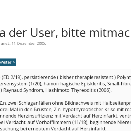
 der User, bitte mitmach
arie2
,
11. Dezember 2005
.
Weiter >
ED 2/19), persistierende ( bisher therapieresistent ) Polymy
ervensystem (1/20), hämorrhagische Episkleritis, Small-Fi
/18) Raynaud Syndrom, Hashimoto Thyreoditis (2006),
Z.n. zwei Schlaganfällen ohne Bildnachweis mit Halbseitenpr
drei Mal in den Brüsten, Z.n. hypothyreotischer Krise mit re
nende Herzinsuffizienz mit Verdacht auf Herzinfarkt, vent
ei Verdacht. auf Vorhofflimmern (11/18), beginnende Nierenin
suchung bei erneutem Verdacht auf Herzinfarkt