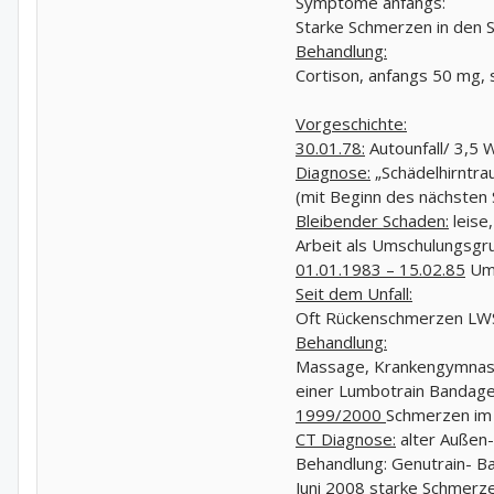
Symptome anfangs:
Starke Schmerzen in den 
Behandlung:
Cortison, anfangs 50 mg,
Vorgeschichte:
30.01.78:
Autounfall/ 3,5
Diagnose:
„Schädelhirntra
(mit Beginn des nächsten S
Bleibender Schaden:
leise
Arbeit als Umschulungsgr
01.01.1983 – 15.02.85
Ums
Seit dem Unfall:
Oft Rückenschmerzen LWS
Behandlung:
Massage, Krankengymnasti
einer Lumbotrain Bandag
1999/2000
Schmerzen im l
CT Diagnose:
alter Außen- 
Behandlung: Genutrain- B
Juni 2008
starke Schmerzen