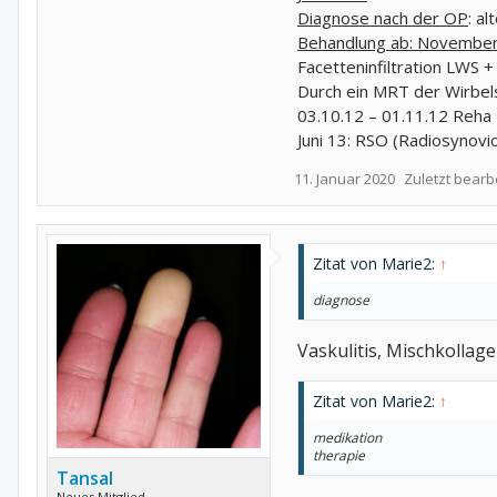
Diagnose nach der OP
: a
Behandlung ab: Novembe
Facetteninfiltration LWS 
Durch ein MRT der Wirbels
03.10.12 – 01.11.12 Reha 
Juni 13: RSO (Radiosynovi
11. Januar 2020
Zuletzt bearb
Zitat von Marie2:
↑
diagnose
Vaskulitis, Mischkolla
Zitat von Marie2:
↑
medikation
therapie
Tansal
Neues Mitglied