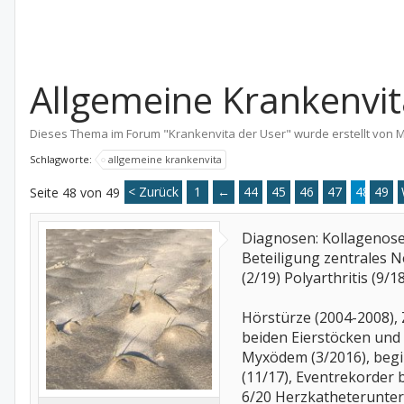
Allgemeine Krankenvita
Dieses Thema im Forum "
Krankenvita der User
" wurde erstellt von
M
Schlagworte:
allgemeine krankenvita
< Zurück
1
←
44
45
46
47
48
49
Seite 48 von 49
Diagnosen: Kollagenose (
Beteiligung zentrales N
(2/19) Polyarthritis (9
Hörstürze (2004-2008), 
beiden Eierstöcken und 
Myxödem (3/2016), begin
(11/17), Eventrekorder b
6/20 Herzkatheterunter