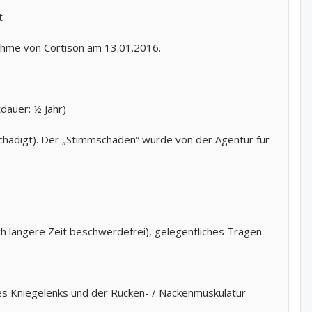
t
nahme von Cortison am 13.01.2016.
auer: ½ Jahr)
chädigt). Der „Stimmschaden“ wurde von der Agentur für
 längere Zeit beschwerdefrei), gelegentliches Tragen
es Kniegelenks und der Rücken- / Nackenmuskulatur