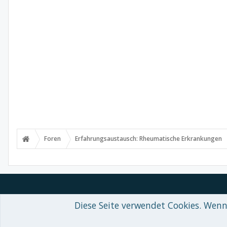
Foren
Erfahrungsaustausch: Rheumatische Erkrankungen
Diese Seite verwendet Cookies. Wenn 
Forum software by XenForo™
© 2010-2018 XenForo Ltd.
-
Deutsch von
Some XenForo functionality crafted by
Audentio Design
.