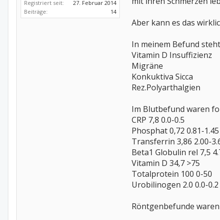
mit ihren Schmerzen le
Registriert seit:
27. Februar 2014
Beiträge:
14
Aber kann es das wirklic
In meinem Befund steht
Vitamin D Insuffizienz
Migräne
Konkuktiva Sicca
Rez.Polyarthalgien
Im Blutbefund waren fol
CRP 7,8 0.0-0.5
Phosphat 0,72 0.81-1.45
Transferrin 3,86 2.00-3.
Beta1 Globulin rel 7,5 4.
Vitamin D 34,7 >75
Totalprotein 100 0-50
Urobilinogen 2.0 0.0-0.2
Röntgenbefunde waren un