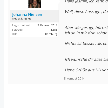
Hallo Jasmin, ich kann 
Weil, diese Aussage , da
Johanna Nielsen
Neues Mitglied
Registriert seit:
5. Februar 2014
Aber wie gesagt, hörte 
Beiträge:
1.656
ich so in mir drin scho
Ort:
Hamburg
Nichts ist besser, als e
Ich wünsche dir alles L
Liebe Grüße aus HH von
8. August 2014