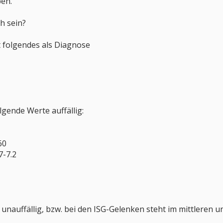
ben.
h sein?
 folgendes als Diagnose
gende Werte auffällig:
60
7-7.2
auffällig, bzw. bei den ISG-Gelenken steht im mittleren un