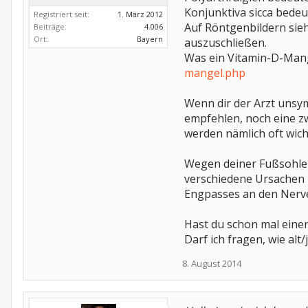
Konjunktiva sicca bedeu
Registriert seit:
1. März 2012
Auf Röntgenbildern sie
Beiträge:
4.006
Ort:
Bayern
auszuschließen.
Was ein Vitamin-D-Mang
mangel.php
Wenn dir der Arzt unsym
empfehlen, noch eine z
werden nämlich oft wic
Wegen deiner Fußsohle
verschiedene Ursachen
Engpasses an den Nerve
Hast du schon mal einen
Darf ich fragen, wie alt/
8. August 2014