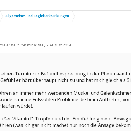
Allgemeines und Begleiterkrankungen
rde erstellt von
mina1980
,
5. August 2014
.
 meinen Termin zur Befundbesprechung in der Rheumaambula
Gefühl er hört überhaupt nicht zu und hat mich gleich als 
 2 Jahren an immer mehr werdenden Muskel und Gelenkschmerz
nders meine Fußsohlen Probleme die beim Auftreten, vor
 laufen würde).
zt außer Vitamin D Tropfen und der Empfehlung mehr Beweg
hren (was ich gar nicht mache) nur noch die Ansage bekomme