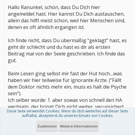
Hallo Ranunkel, schön, dass Du Dich hier
angemeldet hast. Hier kannst Du Dich austauschen,
allein das hilft meist schon, weil hier Menschen sind,
denen es oft ähnlich ergangen ist.
Ich finde nicht, dass Du übermäßig "geklagt" hast, es
geht dir schlecht und du hast es dir als ersten
Beitrag mal von der Seele geschrieben. Ich finde das
gut.
Beim Lesen ging selbst mir fast der Hut hoch....was
haben wir hier teilweise für ignorante Ärzte. ("Fällt
dem Doktor nichts mehr ein, muss es halt die Psyche
sein").
Ich selber würde: 1. aber sowas von schnell den HA
wechseln, der bringt Dich nicht weiter, verunsichert
Diese Seite verwendet Cookies. Wenn du dich weiterhin auf dieser Seite
dich nur und 2. zu dem ersten Rheumatologen
aufhältst, akzeptierst du unseren Einsatz von Cookies.
gehen. Wie hier jmd. schrieb, die Medikamente
brauchen seine Zeit bis sie wirken. Frag doch den
Zustimmen
Weitere Informationen
ersten Rheumadoc mit welchem HA (in Deiner Nähe)