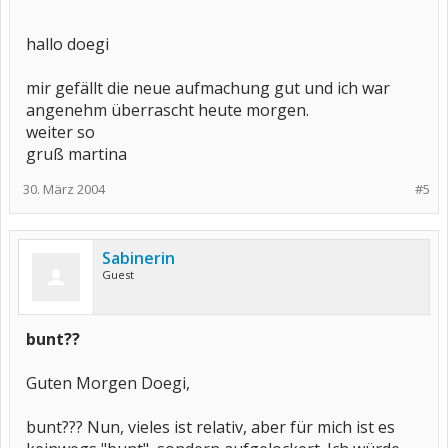
Morgen kümmer ich mich dann mal drum, dass alles wie gewohnt
aussieht.
hallo doegi
mir gefällt die neue aufmachung gut und ich war
angenehm überrascht heute morgen.
weiter so
gruß martina
30. März 2004
#5
Sabinerin
Guest
bunt??
Guten Morgen Doegi,
bunt??? Nun, vieles ist relativ, aber für mich ist es