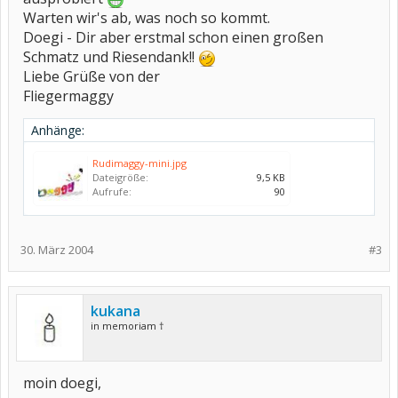
Warten wir's ab, was noch so kommt.
Doegi - Dir aber erstmal schon einen großen
Schmatz und Riesendank!!
Liebe Grüße von der
Fliegermaggy
Anhänge:
Rudimaggy-mini.jpg
Dateigröße:
9,5 KB
Aufrufe:
90
30. März 2004
#3
kukana
in memoriam †
moin doegi,