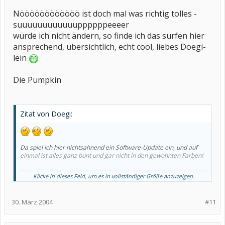
Nöööööööööööö ist doch mal was richtig tolles -
suuuuuuuuuuuuppppppeeeer
würde ich nicht ändern, so finde ich das surfen hier
ansprechend, übersichtlich, echt cool, liebes Doegi-
lein
Die Pumpkin
Zitat von Doegi:
Da spiel ich hier nichtsahnend ein Software-Update ein, und auf
einmal ist alles ganz bunt und gar nicht in den gewohnten Farben!
Naja, bis morgen mittag müsst Ihr jetzt noch warten, mir ist es jetzt
Klicke in dieses Feld, um es in vollständiger Größe anzuzeigen.
schon ein wenig spät ;-)
Morgen kümmer ich mich dann mal drum, dass alles wie gewohnt
30. März 2004
#11
aussieht.