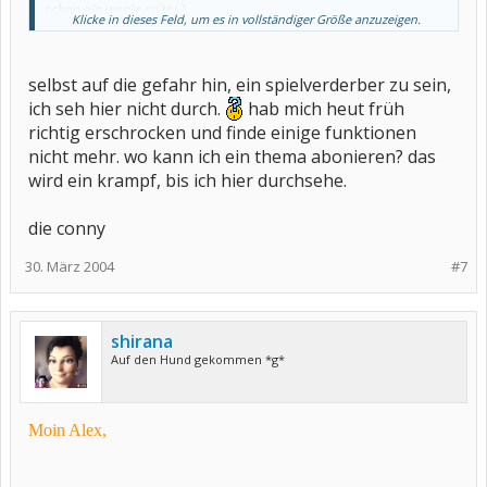
schon ein wenig spät ;-)
Klicke in dieses Feld, um es in vollständiger Größe anzuzeigen.
Morgen kümmer ich mich dann mal drum, dass alles wie gewohnt
aussieht.
selbst auf die gefahr hin, ein spielverderber zu sein,
ich seh hier nicht durch.
hab mich heut früh
richtig erschrocken und finde einige funktionen
nicht mehr. wo kann ich ein thema abonieren? das
wird ein krampf, bis ich hier durchsehe.
die conny
30. März 2004
#7
shirana
Auf den Hund gekommen *g*
Moin Alex,