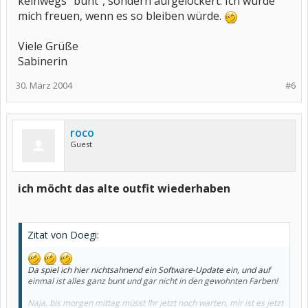
keinwegs "bunt", sondern aufgelockert. Ich würde
mich freuen, wenn es so bleiben würde.
Viele Grüße
Sabinerin
30. März 2004
#6
roco
Guest
ich möcht das alte outfit wiederhaben
Zitat von Doegi:
Da spiel ich hier nichtsahnend ein Software-Update ein, und auf
einmal ist alles ganz bunt und gar nicht in den gewohnten Farben!
Naja, bis morgen mittag müsst Ihr jetzt noch warten, mir ist es jetzt