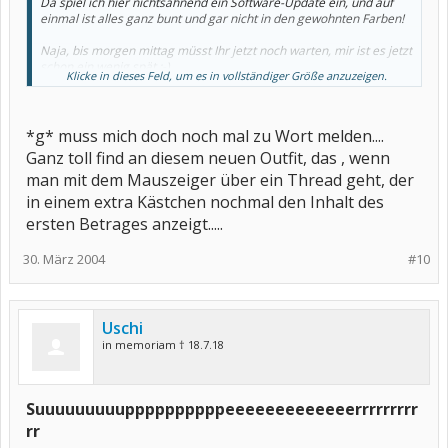
Da spiel ich hier nichtsahnend ein Software-Update ein, und auf
einmal ist alles ganz bunt und gar nicht in den gewohnten Farben!
Naja, bis morgen mittag müsst Ihr jetzt noch warten, mir ist es jetzt
schon ein wenig spät ;-)
Klicke in dieses Feld, um es in vollständiger Größe anzuzeigen.
Morgen kümmer ich mich dann mal drum, dass alles wie gewohnt
aussieht.
*g* muss mich doch noch mal zu Wort melden....
Ganz toll find an diesem neuen Outfit, das , wenn
man mit dem Mauszeiger über ein Thread geht, der
in einem extra Kästchen nochmal den Inhalt des
ersten Betrages anzeigt.....
30. März 2004
#10
Uschi
in memoriam † 18.7.18
Suuuuuuuuuppppppppppeeeeeeeeeeeeerrrrrrrrr
rr