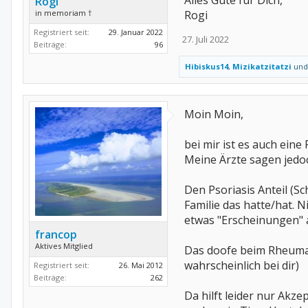
Alles Gute für Dich,
Rogi
in memoriam †
Rogi
Registriert seit:
29. Januar 2022
27. Juli 2022
Beiträge:
96
Hibiskus14
,
Mizikatzitatzi
un
Moin Moin,
bei mir ist es auch eine
Meine Ärzte sagen jedoch
Den Psoriasis Anteil (
Familie das hatte/hat. 
etwas "Erscheinungen" 
francop
Aktives Mitglied
Das doofe beim Rheuma i
wahrscheinlich bei dir)
Registriert seit:
26. Mai 2012
Beiträge:
262
Da hilft leider nur Akz