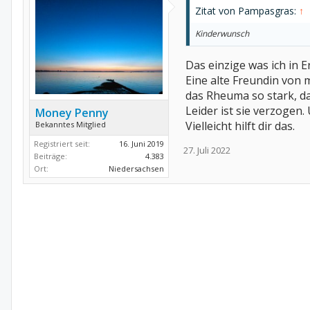
Zitat von Pampasgras:
↑
Kinderwunsch
Das einzige was ich in 
Eine alte Freundin von 
das Rheuma so stark, d
Leider ist sie verzogen
Money Penny
Vielleicht hilft dir das.
Bekanntes Mitglied
Registriert seit:
16. Juni 2019
27. Juli 2022
Beiträge:
4.383
Ort:
Niedersachsen