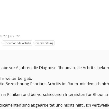
s
,
27. Juli 2022
.
rheumatiode artritis
verzweiflung
d habe vor 6 Jahren die Diagnose Rheumatoide Arhritis bek
ahr weiter bergab.
 die Bezeichnung Psoriaris Arhritis im Raum, mit dem ich nic
h in Kliniken und bei verschiedenen Internisten für Rheuma
ikamenten sind abgearbeitet und nichts hilft... ich verzweif