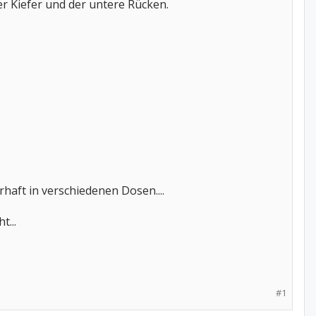
er Kiefer und der untere Rücken.
haft in verschiedenen Dosen....
...
#1