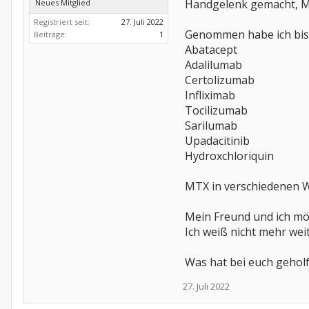
Handgelenk gemacht, Mit
Neues Mitglied
Registriert seit:
27. Juli 2022
Genommen habe ich bi
Beiträge:
1
Abatacept
Adalilumab
Certolizumab
Infliximab
Tocilizumab
Sarilumab
Upadacitinib
Hydroxchloriquin
MTX in verschiedenen Wi
Mein Freund und ich mö
Ich weiß nicht mehr weit
Was hat bei euch gehol
27. Juli 2022