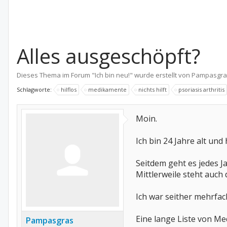
Alles ausgeschöpft?
Dieses Thema im Forum "
Ich bin neu!
" wurde erstellt von
Pampasgra
Schlagworte:
hilflos
medikamente
nichts hilft
psoriasis arthritis
Moin.
Ich bin 24 Jahre alt un
Seitdem geht es jedes J
Mittlerweile steht auch
Ich war seither mehrfac
Eine lange Liste von Med
Pampasgras