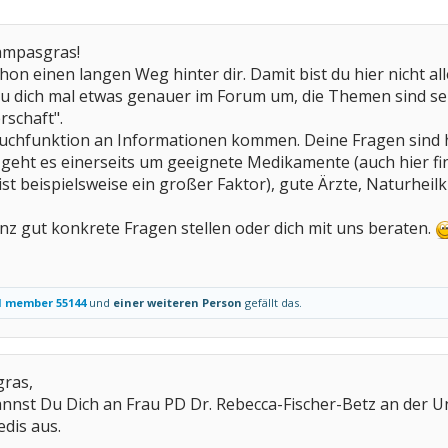
ampasgras!
chon einen langen Weg hinter dir. Damit bist du hier nicht all
au dich mal etwas genauer im Forum um, die Themen sind sehr
schaft".
Suchfunktion an Informationen kommen. Deine Fragen sind
geht es einerseits um geeignete Medikamente (auch hier fi
t beispielsweise ein großer Faktor), gute Ärzte, Naturheilku
z gut konkrete Fragen stellen oder dich mit uns beraten.
d member 55144
und
einer weiteren Person
gefällt das.
ras,
st Du Dich an Frau PD Dr. Rebecca-Fischer-Betz an der Uni
dis aus.