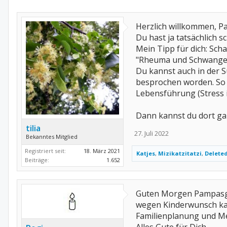
Herzlich willkommen, P
Du hast ja tatsächlich s
Mein Tipp für dich: Sch
"Rheuma und Schwanger
Du kannst auch in der 
besprochen worden. So 
Lebensführung (Stress is
Dann kannst du dort gan
tilia
27. Juli 2022
Bekanntes Mitglied
Registriert seit:
18. März 2021
Katjes
,
Mizikatzitatzi
,
Delete
Beiträge:
1.652
Guten Morgen Pampasg
wegen Kinderwunsch kann
Familienplanung und Me