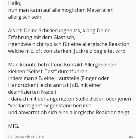
Hallo,
Ansonsten hatte er aber auch keine Idee (und v.a. irgenwdie wenig
Zeit.)
nun man kann auf alle möglichen Materialien
Ne Allergie auf Glas ist aber auch etwas abwegig, oder?
allergisch sein.
Hat jemand schon mal was davon gehört?
oder eine Idee, was das sein kann?
Als ich Deine Schilderungen las, klang Deine
Erfahrung mit dem Glastisch,
irgendwie nicht typisch für eine allergische Reaktion,
welche m.E. oft von starkem Juckreiz begleitet wird.
Man könnte betreffend Kontakt-Allergie einen
kleinen "Selbst-Test" durchführen,
indem man z.B. eine Hautstelle (Finger oder
Handrücken) leicht anritzt (z.B. mit einer
desinfizierten Nadel)
- danach mit der angeritzten Stelle diesen oder jenen
"verdächtigen" Gegenstand berührt
und abwartet ob sich eine allergische Reaktion zeigt.
MfG.
20. September 2016
#4