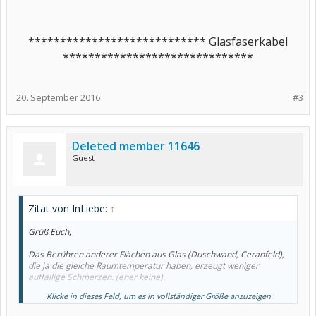
**************************** Glasfaserkabel
******************************
20. September 2016
#3
Deleted member 11646
Guest
Zitat von InLiebe:
↑
Grüß Euch,
Das Berühren anderer Flächen aus Glas (Duschwand, Ceranfeld),
die ja die gleiche Raumtemperatur haben, erzeugt weniger
auffällige Schmerzen. (eher keine).
Klicke in dieses Feld, um es in vollständiger Größe anzuzeigen.
Der Besuch beim Orthopäden ergab nur eine Diclo-Salbe. Ich solle
das damit mal probieren. Brachte aber keine Verbesserung.