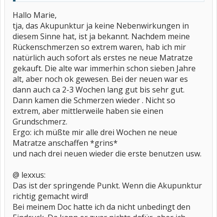
hört sich vielleicht banal an, kann aber eine menge nutzen.)
Hallo Marie,
lieben gruss marie
tja, das Akupunktur ja keine Nebenwirkungen in
diesem Sinne hat, ist ja bekannt. Nachdem meine
Rückenschmerzen so extrem waren, hab ich mir
natürlich auch sofort als erstes ne neue Matratze
gekauft. Die alte war immerhin schon sieben Jahre
alt, aber noch ok gewesen. Bei der neuen war es
dann auch ca 2-3 Wochen lang gut bis sehr gut.
Dann kamen die Schmerzen wieder . Nicht so
extrem, aber mittlerweile haben sie einen
Grundschmerz.
Ergo: ich müßte mir alle drei Wochen ne neue
Matratze anschaffen *grins*
und nach drei neuen wieder die erste benutzen usw.
@ lexxus:
Das ist der springende Punkt. Wenn die Akupunktur
richtig gemacht wird!
Bei meinem Doc hatte ich da nicht unbedingt den