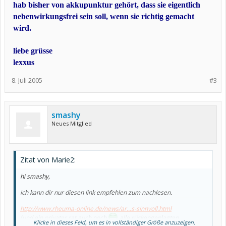
hab bisher von akkupunktur gehört, dass sie eigentlich
nebenwirkungsfrei sein soll, wenn sie richtig gemacht
wird.
liebe grüsse
lexxus
8. Juli 2005
#3
smashy
Neues Mitglied
Zitat von Marie2:
hi smashy,
ich kann dir nur diesen link empfehlen zum nachlesen.
http://www.rheuma-online.de/news/ar...s-sinnvoll.html
(und ein privater rat auch noch
alle rückengeplagten
Klicke in dieses Feld, um es in vollständiger Größe anzuzeigen.
sollten sich alle 5 jahre eine neue matratze zulegen.