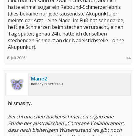
Eindruck. Da kann er zwar nichts dafür, aber ich
hatte einmal sogar ein Rebound-Schmerzerlebnis
(dies bekäme nur jede tausendste Akupunktuler
meinte der Arzt - eine Nadel im Fuß hat sehr derbe,
heftige Schmerzen beim stechen verursacht, einen
Tag später, genau 24h, hatte ich denselben
stechenden Schmerz an der Nadelstichstelle - ohne
Akupunkur).
8. Juli 2005
#4
Marie2
nobody is perfect ;)
hi smashy,
Bei chronischen Rückenschmerzen ergab eine
Studie der australischen „Cochrane Collaboration“,
dass nach bisherigem Wissensstand (es gibt noch