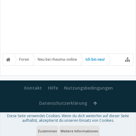
Foren
Neu bei rheuma-online
Ich bin neu!
Kontakt
Hilfe
Nutzungsbedingungen
Datenschutzerklärung
Diese Seite verwendet Cookies. Wenn du dich weiterhin auf dieser Seite
Forum software by XenForo™
aufhältst, akzeptierst du unseren Einsatz von Cookies.
-
Deutsch von xenDach
Some XenForo functionality crafted by
Audentio Design
.
Theme designed by
ThemeHouse
.
Zustimmen
Weitere Informationen