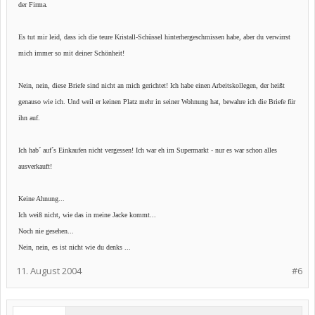
der Firma.
Es tut mir leid, dass ich die teure Kristall-Schüssel hinterhergeschmissen habe, aber du verwirrst
mich immer so mit deiner Schönheit!
Nein, nein, diese Briefe sind nicht an mich gerichtet! Ich habe einen Arbeitskollegen, der heißt
genauso wie ich. Und weil er keinen Platz mehr in seiner Wohnung hat, bewahre ich die Briefe für
ihn auf.
Ich hab´ auf´s Einkaufen nicht vergessen! Ich war eh im Supermarkt - nur es war schon alles
ausverkauft!
Keine Ahnung...
Ich weiß nicht, wie das in meine Jacke kommt...
Noch nie gesehen...
Nein, nein, es ist nicht wie du denks ...
11. August 2004
#6