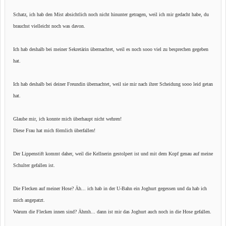
Schatz, ich hab den Mist absichtlich noch nicht hinunter getragen, weil ich mir gedacht habe, du
brauchst vielleicht noch was davon.
Ich hab deshalb bei meiner Sekretärin übernachtet, weil es noch sooo viel zu besprechen gegeben
hat.
Ich hab deshalb bei deiner Freundin übernachtet, weil sie mir nach ihrer Scheidung sooo leid getan
hat.
Glaube mir, ich konnte mich überhaupt nicht wehren!
Diese Frau hat mich förmlich überfallen!
Der Lippenstift kommt daher, weil die Kellnerin gestolpert ist und mit dem Kopf genau auf meine
Schulter gefallen ist.
Die Flecken auf meiner Hose? Äh... ich hab in der U-Bahn ein Joghurt gegessen und da hab ich
mich angepatzt.
Warum die Flecken innen sind? Ähmh... dann ist mir das Joghurt auch noch in die Hose gefallen.