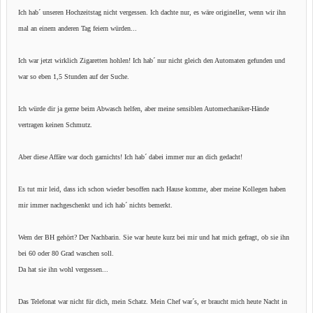
Ich hab´ unseren Hochzeitstag nicht vergessen. Ich dachte nur, es wäre origineller, wenn wir ihn
mal an einem anderen Tag feiern würden...
Ich war jetzt wirklich Zigaretten hohlen! Ich hab´ nur nicht gleich den Automaten gefunden und
war so eben 1,5 Stunden auf der Suche.
Ich würde dir ja gerne beim Abwasch helfen, aber meine sensiblen Automechaniker-Hände
vertragen keinen Schmutz.
Aber diese Affäre war doch garnichts! Ich hab´ dabei immer nur an dich gedacht!
Es tut mir leid, dass ich schon wieder besoffen nach Hause komme, aber meine Kollegen haben
mir immer nachgeschenkt und ich hab´ nichts bemerkt.
Wem der BH gehört? Der Nachbarin. Sie war heute kurz bei mir und hat mich gefragt, ob sie ihn
bei 60 oder 80 Grad waschen soll.
Da hat sie ihn wohl vergessen...
Das Telefonat war nicht für dich, mein Schatz. Mein Chef war´s, er braucht mich heute Nacht in