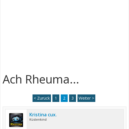
Ach Rheuma...
< Zurück
1
2
3
Weiter >
Kristina cux.
Küstenkind