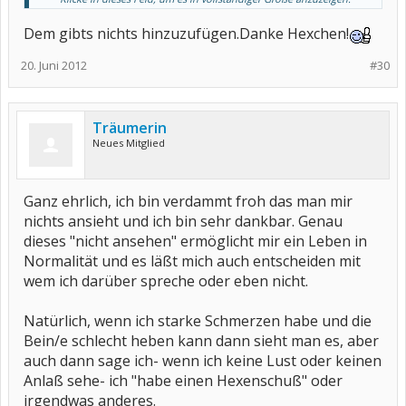
lebensbedrohlich oder nicht, hat ihre eigenen Tücken und jeder
Mensch der von einer solchen betroffen ist, leidet mehr oder
Dem gibts nichts hinzuzufügen.Danke Hexchen!
minder. Wie kann irgendein Mensch ermessen, wie sehr ein
anderer unter seiner Erkrankung leidet?!
Selbst in einem Forum wie diesem ist das offensichtlich: Man kann
20. Juni 2012
#30
sich evtl ein wenig besser einfühlen da man ähnliches selber
durchmacht oder durchgemacht hat. Doch auch hier hat das
Einfühlungsvermögen seine klaren Grenzen wie dieser Thread
deutlich beweist. Das Krankheitserleben ist individuell
Träumerin
unterschiedlich und so auch die emotionale Stärke und Fähigkeit
Neues Mitglied
mit Kränkungen umzugehen. Nachweislich ist jemand, der mit
häufig wiederkehrenden Kränkungen konfrontiert wird, besonders
anfällig für weitere emotionale Verletzungen. Warum also müssen
wir uns hier auch noch gegenseitig anfeinden nur weil man
Ganz ehrlich, ich bin verdammt froh das man mir
unterschiedlich schwer von solchen emotionalen Angriffen
nichts ansieht und ich bin sehr dankbar. Genau
betroffen ist?! Wir sind doch alle von verschiedenen Rheuma-
Formen Betroffene und jeder hat seinen/ihren eigenen Weg des
dieses "nicht ansehen" ermöglicht mir ein Leben in
Umgangs gefunden oder sucht noch danach. Also sollten wir doch
Normalität und es läßt mich auch entscheiden mit
alle versuchen, den gegenseitigen Respekt und die
wem ich darüber spreche oder eben nicht.
entsprechenden Umgangsformen zu wahren die
gewährleisten,das diejenigen die gerade unter starkem
seelischem Druck leiden und diejenigen die bereits den eigenen
Natürlich, wenn ich starke Schmerzen habe und die
Weg gefunden haben, sich in friedlichem Miteinander hier
austauschen können.
Bein/e schlecht heben kann dann sieht man es, aber
auch dann sage ich- wenn ich keine Lust oder keinen
Peace!
Anlaß sehe- ich "habe einen Hexenschuß" oder
Hexchen
irgendwas anderes.