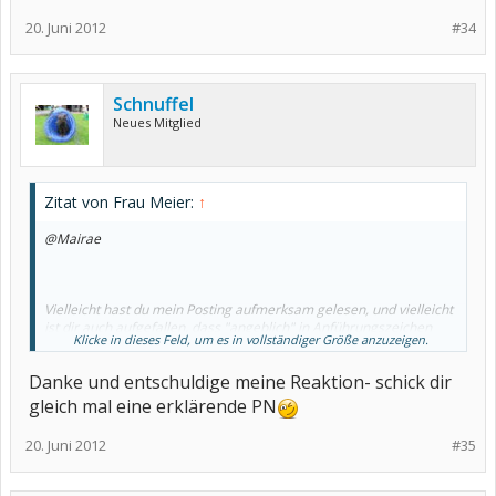
20. Juni 2012
#34
Schnuffel
Neues Mitglied
Zitat von Frau Meier:
↑
@Mairae
Vielleicht hast du mein Posting aufmerksam gelesen, und vielleicht
ist dir auch aufgefallen, dass "angeblich" in Anführungszeichen
Klicke in dieses Feld, um es in vollständiger Größe anzuzeigen.
steht. Ich beziehe mich damit auf die Formulierung von Helene137,
die - so verstehe ich es zumindest - dir mit dieser Formulierung
Danke und entschuldige meine Reaktion- schick dir
gewisse Zweifel an deiner Erkrankung ausdrückt. Das finde ich
nicht okay und habe es deshalb ironisierend aufgegriffen. Es ist
gleich mal eine erklärende PN
also keineswegs gegen dich gerichtet zu verstehen
20. Juni 2012
#35
Alles klar?
Grüße, Frau Meier