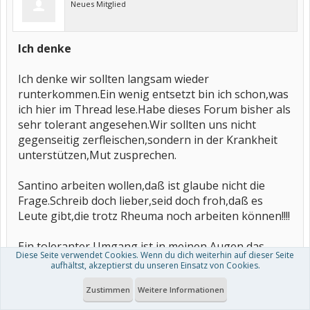
Neues Mitglied
Ich denke
Ich denke wir sollten langsam wieder
runterkommen.Ein wenig entsetzt bin ich schon,was
ich hier im Thread lese.Habe dieses Forum bisher als
sehr tolerant angesehen.Wir sollten uns nicht
gegenseitig zerfleischen,sondern in der Krankheit
unterstützen,Mut zusprechen.
Santino arbeiten wollen,daß ist glaube nicht die
Frage.Schreib doch lieber,seid doch froh,daß es
Leute gibt,die trotz Rheuma noch arbeiten können!!!!
Ein toleranter Umgang ist in meinen Augen das
Diese Seite verwendet Cookies. Wenn du dich weiterhin auf dieser Seite
wichtigste und Krankheiten miteinander
aufhältst, akzeptierst du unseren Einsatz von Cookies.
vergleichen,finde ich totalen Humbug.Jede Krankheit
ist auf seine Weise schlimm oder weniger schlimm.
Zustimmen
Weitere Informationen
Ich lebe mit meiner auch schon über 12 Jahre und