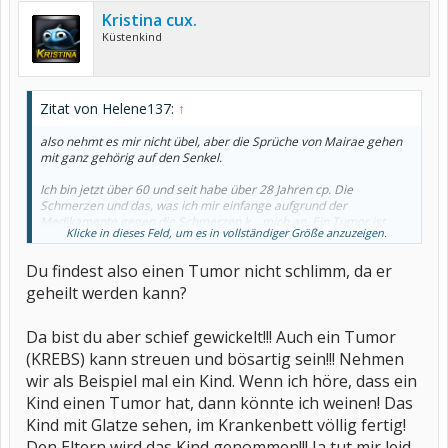
Kristina cux.
Küstenkind
Zitat von Helene137:
↑
also nehmt es mir nicht übel, aber die Sprüche von Mairae gehen
mit ganz gehörig auf den Senkel.
Ich bin jetzt über 60 und seit habe über 28 Jahren cp. Die
Schmerzen und das, was ich mir einfange aufgrund der
Medikamente gegen die Schmerzen k... mich an. Ein Tumor ist
Klicke in dieses Feld, um es in vollständiger Größe anzuzeigen.
bestimmt schlimm - hat aber die Aussicht auf Heilung.
Rheuma nicht. Man stirbt nicht direkt an Rheuma, kann aber an
Du findest also einen Tumor nicht schlimm, da er
akutem Nierenversagen (vor 2 Jahren) aufgrund von
Schmerzmitteln sterben.
geheilt werden kann?
Und wenn man seiner eigenen Mutter ("... musst du das Cortison
und das Arava wirklich nehmen?" immer wieder erklären muss,
Da bist du aber schief gewickelt!!! Auch ein Tumor
warum ich das Zeug einnehmen sollte, dann nerven solche
(KREBS) kann streuen und bösartig sein!!! Nehmen
Sprüche von Mairae (die ja angeblich selber betroffen ist) gewaltig.
wir als Beispiel mal ein Kind. Wenn ich höre, dass ein
Nichts für ungut, musste aber raus
Kind einen Tumor hat, dann könnte ich weinen! Das
Viele Grüße
Kind mit Glatze sehen, im Krankenbett völlig fertig!
Helene
Den Eltern wird das Kind genommen!!! Ja tut mir leid,