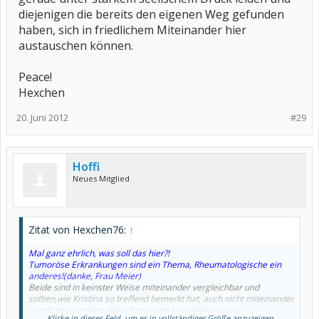
diejenigen die bereits den eigenen Weg gefunden
haben, sich in friedlichem Miteinander hier
austauschen können.
Peace!
Hexchen
20. Juni 2012
#29
Hoffi
Neues Mitglied
Zitat von Hexchen76:
↑
Mal ganz ehrlich, was soll das hier?!
Tumoröse Erkrankungen sind ein Thema, Rheumatologische ein
anderes!(danke, Frau Meier)
Beide sind in keinster Weise miteinander vergleichbar und
sollten,wie Kristina so treffend bemerkt hat, auch nicht miteinander
verglichen werden! Jede chronische Krankheit ob nun
Klicke in dieses Feld, um es in vollständiger Größe anzuzeigen.