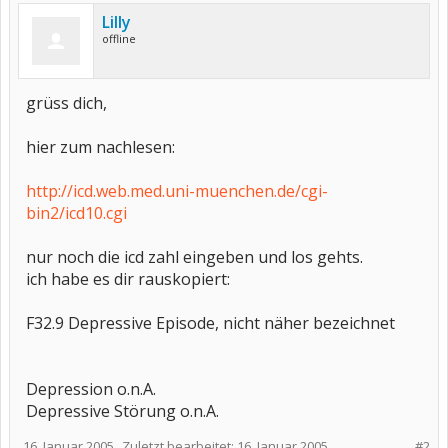
Lilly
offline
grüss dich,
hier zum nachlesen:
http://icd.web.med.uni-muenchen.de/cgi-
bin2/icd10.cgi
nur noch die icd zahl eingeben und los gehts.
ich habe es dir rauskopiert:
F32.9 Depressive Episode, nicht näher bezeichnet
Depression o.n.A.
Depressive Störung o.n.A.
16. Januar 2005
Zuletzt bearbeitet:
16. Januar 2005
#2