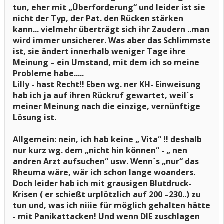
tun, eher mit „Überforderung“ und leider ist sie
nicht der Typ, der Pat. den Rücken stärken
kann... vielmehr überträgt sich ihr Zaudern ..man
wird immer unsicherer. Was aber das Schlimmste
ist, sie ändert innerhalb weniger Tage ihre
Meinung – ein Umstand, mit dem ich so meine
Probleme habe.....
Lilly
- hast Recht!!
Eben wg. ner KH- Einweisung
hab ich ja auf ihren Rückruf gewartet, weil`s
meiner Meinung nach die
einzige, vernünftige
Lösung
ist.
Allgemein
: nein, ich hab keine „ Vita“ !! deshalb
nur kurz wg. dem „nicht hin können“ - „ nen
andren Arzt aufsuchen“ usw. Wenn`s „nur“ das
Rheuma wäre, wär ich schon lange woanders.
Doch leider hab ich mit grausigen Blutdruck-
Krisen ( er schießt urplötzlich auf 200 –230..) zu
tun und, was ich niiie für möglich gehalten hätte
- mit Panikattacken! Und wenn DIE zuschlagen