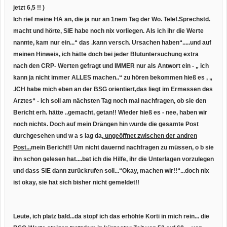
jetzt 6,5 !! )
Ich rief meine HÄ an, die ja nur an 1nem Tag der Wo. Telef.Sprechstd.
macht und hörte, SIE habe noch nix vorliegen. Als ich ihr die Werte
nannte, kam nur ein...“ das .kann versch. Ursachen haben“.....und auf
meinen Hinweis, ich hätte doch bei jeder Blutuntersuchung extra
nach den CRP- Werten gefragt und IMMER nur als Antwort ein - „ ich
kann ja nicht immer ALLES machen..“ zu hören bekommen hieß es , „
.ICH habe mich eben an der BSG orientiert,das liegt im Ermessen des
Arztes“ - ich soll am nächsten Tag noch mal nachfragen, ob sie den
Bericht erh. hätte ..gemacht, getan!! Wieder hieß es - nee, haben wir
noch nichts. Doch auf mein Drängen hin wurde die gesamte Post
durchgesehen und w a s lag da,
ungeöffnet zwischen der andren
Post...
mein Bericht!! Um nicht dauernd nachfragen zu müssen, o b sie
ihn schon gelesen hat....bat ich die Hilfe, ihr die Unterlagen vorzulegen
und dass SIE dann zurückrufen soll...“Okay, machen wir!!“...doch nix
ist okay, sie hat sich bisher nicht gemeldet!!
Leute, ich platz bald...da stopf ich das erhöhte Korti in mich rein... die