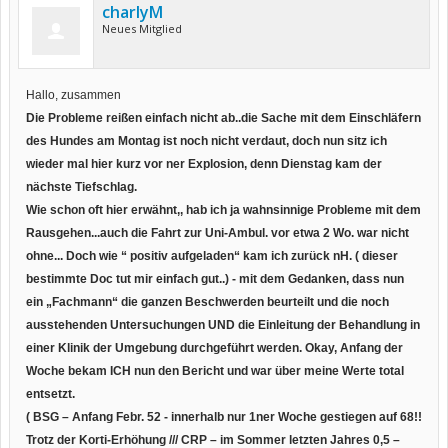
charlyM
Neues Mitglied
Hallo, zusammen
Die Probleme reißen einfach nicht ab..die Sache mit dem Einschläfern
des Hundes am Montag ist noch nicht verdaut, doch nun sitz ich
wieder mal hier kurz vor ner Explosion, denn Dienstag kam der
nächste Tiefschlag.
Wie schon oft hier erwähnt,, hab ich ja wahnsinnige Probleme mit dem
Rausgehen...auch die Fahrt zur Uni-Ambul. vor etwa 2 Wo. war nicht
ohne... Doch wie “ positiv aufgeladen“ kam ich zurück nH. ( dieser
bestimmte Doc tut mir einfach gut..) - mit dem Gedanken, dass nun
ein „Fachmann“ die ganzen Beschwerden beurteilt und die noch
ausstehenden Untersuchungen UND die Einleitung der Behandlung in
einer Klinik der Umgebung durchgeführt werden. Okay, Anfang der
Woche bekam ICH nun den Bericht und war über meine Werte total
entsetzt.
( BSG – Anfang Febr. 52 - innerhalb nur 1ner Woche gestiegen auf 68!!
Trotz der Korti-Erhöhung /// CRP – im Sommer letzten Jahres 0,5 –