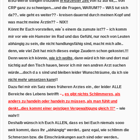
BSG-Werte steigen trotzdem
in kürzester Zeit
von 52 auf 68,... von
CRP ganz zu schweigen....und die Fragen, WARUM?? – WAS tut sich
da??.. wie geht es weiter?? - kreisen dauernd durch meinen Kopf und
was macht meine Ärztin?? – NIX!!
Könnt Ihr Euch vorstellen, wie`s einem da zumute ist?? – ich komm
mir vor wie ein Hamster im Rad und das Gefühl, nur noch von Leuten
abhängig zu sein, die nicht handlungsfähig sind, macht mich alle..
denn, wie viel Zeit hat mich dieses ewige Zaudern schon gekostet.!!!
Denn wenn ich könnte,
wie ich wollte,
dann würd ich hin und dort mal
tüchtig auf den Tisch hauen, bevor ich mir nen andren Arzt suchen
würde....doch d a s sind und bleiben leider Wunschträume, da ich sie
nicht mehr umsetzen kann
!!
Dazu fiel mir ein Satz eines früheren Arztes ein , der leider ALLE
Bereiche des Lebens betrifft
–„
es gibt nichts Schlimmeres, als
anders zu handeln oder handeln zu müssen, als man fühlt und
denkt...dies kommt einer geistigen Vergewaltigung gleich !!!“
– wie
wahr!!
Deshalb wünsch ich Euch ALLEN, dass es bei Euch niemals sooo
weit kommt, dass Ihr „abhängig“ werdet.. ganz egal, wie schlimm die
Schmerzen bzw. die Einschränkungen auch sind oder werden..