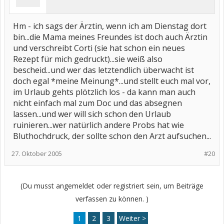
schmieren selbst eine zeitung umzuschlagen kann ein abenteuer
sein.
Aber wie gesagt ich fühle mich oft gedemütigt und nicht ernst
Hm - ich sags der Ärztin, wenn ich am Dienstag dort
genommen und das ist das schlimmst auf der welt
bin...die Mama meines Freundes ist doch auch Ärztin
und verschreibt Corti (sie hat schon ein neues
Rezept für mich gedruckt)...sie weiß also
bescheid...und wer das letztendlich überwacht ist
doch egal *meine Meinung*...und stellt euch mal vor,
im Urlaub gehts plötzlich los - da kann man auch
nicht einfach mal zum Doc und das absegnen
lassen...und wer will sich schon den Urlaub
ruinieren...wer natürlich andere Probs hat wie
Bluthochdruck, der sollte schon den Arzt aufsuchen...
27. Oktober 2005
#20
(Du musst angemeldet oder registriert sein, um Beiträge
verfassen zu können. )
1
2
3
Weiter >