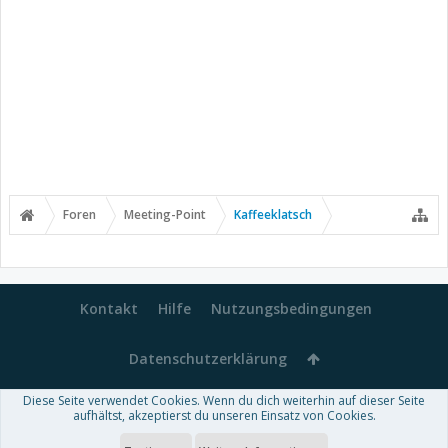
Foren
Meeting-Point
Kaffeeklatsch
Kontakt
Hilfe
Nutzungsbedingungen
Datenschutzerklärung
Diese Seite verwendet Cookies. Wenn du dich weiterhin auf dieser Seite
Forum software by XenForo™
aufhältst, akzeptierst du unseren Einsatz von Cookies.
-
Deutsch von xenDach
Some XenForo functionality crafted by
Audentio Design
.