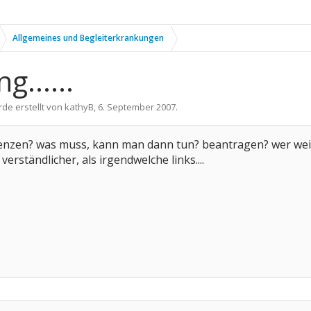
Allgemeines und Begleiterkrankungen
......
rde erstellt von
kathyB
,
6. September 2007
.
enzen? was muss, kann man dann tun? beantragen? wer wei
 verständlicher, als irgendwelche links....