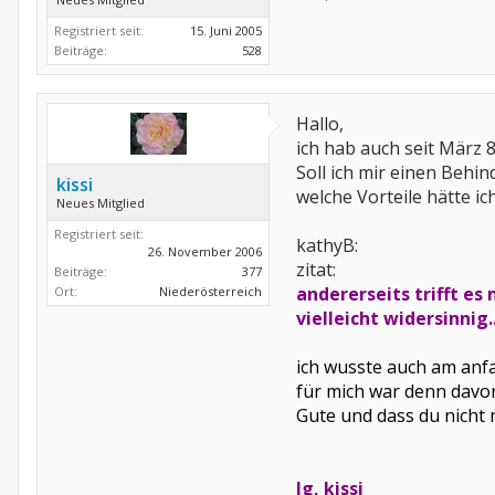
Registriert seit:
15. Juni 2005
Beiträge:
528
Hallo,
ich hab auch seit März
Soll ich mir einen Behi
kissi
welche Vorteile hätte ic
Neues Mitglied
Registriert seit:
kathyB:
26. November 2006
zitat:
Beiträge:
377
andererseits trifft es
Ort:
Niederösterreich
vielleicht widersinnig.
ich wusste auch am anfa
für mich war denn davor
Gute und dass du nicht 
lg, kissi