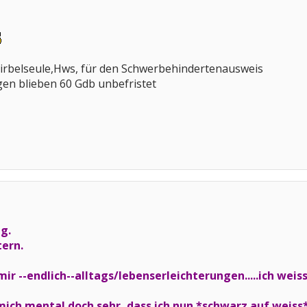
rbelseule,Hws, für den Schwerbehindertenausweis
n blieben 60 Gdb unbefristet
 g.
ern.
mir --endlich--alltags/lebenserleichterungen.....ich weis
 mich mental doch sehr, dass ich nun *schwarz auf weiss* 