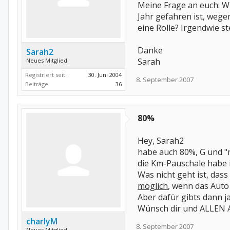
Meine Frage an euch: W
Jahr gefahren ist, wege
eine Rolle? Irgendwie s
Danke
Sarah2
Sarah
Neues Mitglied
Registriert seit:
30. Juni 2004
8. September 2007
Beiträge:
36
80%
Hey, Sarah2
habe auch 80%, G und "
die Km-Pauschale habe 
Was nicht geht ist, das
möglich
, wenn das Auto
Aber dafür gibts dann ja
Wünsch dir und ALLEN A
charlyM
8. September 2007
Neues Mitglied