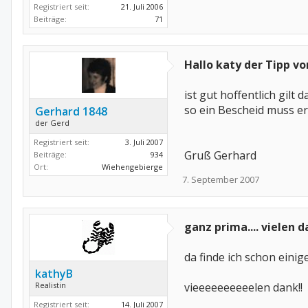
Registriert seit:
21. Juli 2006
Beiträge:
71
Hallo katy der Tipp v
ist gut hoffentlich gilt 
so ein Bescheid muss e
Gerhard 1848
der Gerd
Registriert seit:
3. Juli 2007
Gruß Gerhard
Beiträge:
934
Ort:
Wiehengebierge
7. September 2007
ganz prima.... vielen d
da finde ich schon einiges
kathyB
Realistin
vieeeeeeeeeelen dank!!
Registriert seit:
14. Juli 2007