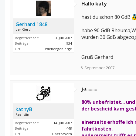
Hallo katy
hast du schon 80 GdB
Gerhard 1848
der Gerd
habe 90 GdB Rheuma,Wi
wurden 30 GdB abgezoge
Registriert seit:
3. Juli 2007
Beiträge:
934
Ort:
Wiehengebierge
Gruß Gerhard
6. September 2007
ja.........
80% unbefristet... und
der bescheid kam gest
kathyB
Realistin
einerseits erhoffe ich 
Registriert seit:
14. Juli 2007
fahrtkosten.
Beiträge:
448
Ort:
Oberbayern
andererseits trifft es