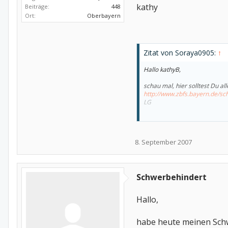
kathy
Beiträge:
448
Ort:
Oberbayern
Zitat von Soraya0905:
↑
Hallo kathyB,
schau mal, hier solltest Du a
http://www.zbfs.bayern.de/
LG
Soraya
8. September 2007
Schwerbehindert
Hallo,
habe heute meinen Sch