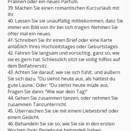
Pralinen oder ein neues Parfüm.
39. Machen Sie einen romantischen Kurzurlaub mit
ihr.
40. Lassen Sie sie unauffällig mitbekommen, dass Sie
immer ein Bild von ihr bei sich tragen. Nehmen Sie
öfter mal ein neues.
41. Schreiben Sie ihr einen Brief oder eine Karte
anläßlich Ihres Hochzeitstages oder Geburtstages.
42. Fahren Sie langsam und vorsichtig, ganz so, wie
sie es gern hat. Schliesslich sitzt sie völlig hilflos auf
dem Beifahrersitz.
43. Achten Sie darauf, wie sie sich fühlt, und äußern
Sie sich dazu. ªDu siehst heute aus, als hättest du
gute Laune.´ Oder: ªDu siehst heute müde aus.´
Fragen Sie dann: ªWie war dein Tag?´
44. Gehen Sie zusammen tanzen, oder nehmen Sie
zusammen Tanzunterricht.
45. Überraschen Sie sie mit einem Liebesbrief oder
einem Gedicht.
46. Behandeln Sie sie so, wie Sie sie in den ersten
Wochen Ihrer Beziehung behandelt haben.