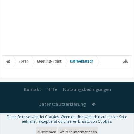
Foren
Meeting-Point
Kaffeeklatsch
Kontakt
Hilfe
Nutzungsbedingungen
Datenschutzerklärung
Diese Seite verwendet Cookies. Wenn du dich weiterhin auf dieser Seite
Forum software by XenForo™
aufhältst, akzeptierst du unseren Einsatz von Cookies.
-
Deutsch von xenDach
Some XenForo functionality crafted by
Audentio Design
.
Theme designed by
ThemeHouse
.
Zustimmen
Weitere Informationen