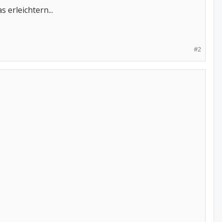
s erleichtern...
#2