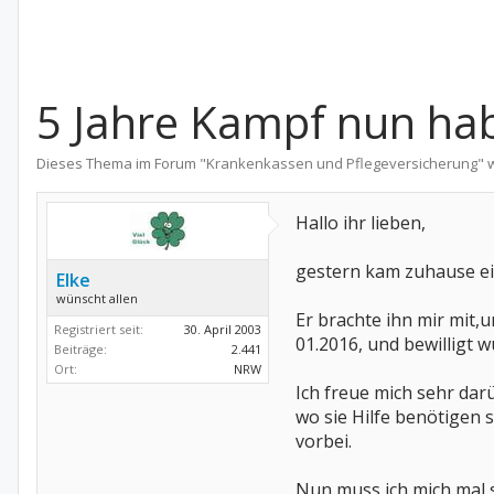
5 Jahre Kampf nun hab 
Dieses Thema im Forum "
Krankenkassen und Pflegeversicherung
" 
Hallo ihr lieben,
gestern kam zuhause ei
Elke
wünscht allen
Er brachte ihn mir mit,
Registriert seit:
30. April 2003
01.2016, und bewilligt 
Beiträge:
2.441
Ort:
NRW
Ich freue mich sehr darü
wo sie Hilfe benötigen s
vorbei.
Nun muss ich mich mal s