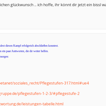
chen glückwunsch ... ich hoffe, ihr könnt dir jetzt ein bissl wa
ndest diesen Kampf erfolgreich abschließen konntest.
en ein paar Anttworten, die dir weiter helfen.
 morgen:
betanet/soziales_recht/Pflegestufen-317.html#ue4
ruppe.de/pflegestufen-1-2-3/#pflegestufe-2
twortung.de/leistungen-tabelle.html