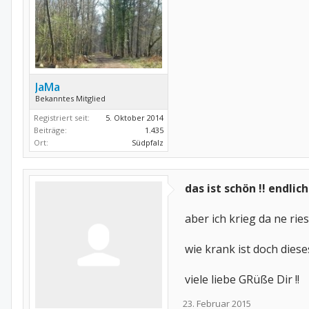
JaMa
Bekanntes Mitglied
Registriert seit:
5. Oktober 2014
Beiträge:
1.435
Ort:
Südpfalz
das ist schön !! endlich
aber ich krieg da ne ries
wie krank ist doch dies
viele liebe GRüße Dir !!
23. Februar 2015