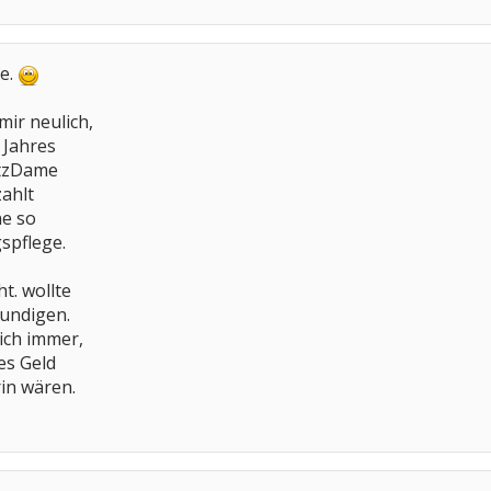
re.
mir neulich,
 Jahres
utzDame
ahlt
ne so
spflege.
t. wollte
kundigen.
lich immer,
es Geld
rin wären.