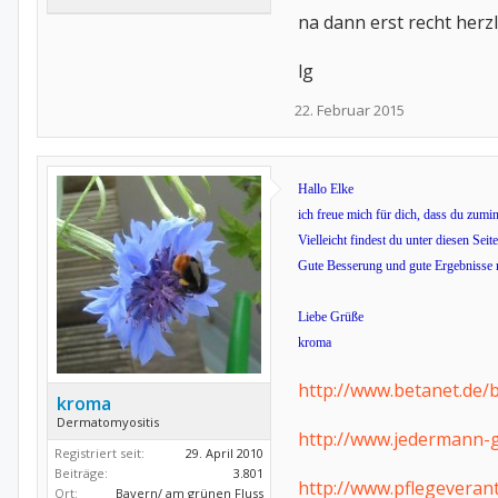
na dann erst recht herzli
lg
22. Februar 2015
Hallo Elke
ich freue mich für dich, dass du zumi
Vielleicht findest du unter diesen Seit
Gute Besserung und gute Ergebnisse
Liebe Grüße
kroma
http://www.betanet.de/
kroma
Dermatomyositis
http://www.jedermann-g
Registriert seit:
29. April 2010
Beiträge:
3.801
http://www.pflegeveran
Ort:
Bayern/ am grünen Fluss