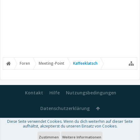
Foren
Meeting-Point
Kaffeeklatsch
Kontakt
Hilfe
Nutzungsbedingungen
Datenschutzerklärung
Diese Seite verwendet Cookies. Wenn du dich weiterhin auf dieser Seite
Forum software by XenForo™
aufhältst, akzeptierst du unseren Einsatz von Cookies.
-
Deutsch von xenDach
Some XenForo functionality crafted by
Audentio Design
.
Theme designed by
ThemeHouse
.
Zustimmen
Weitere Informationen