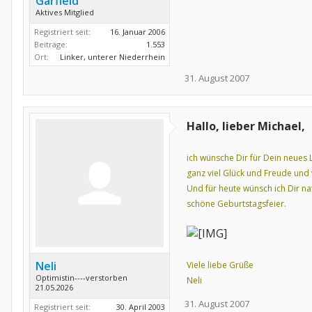
Garfield
Aktives Mitglied
Registriert seit:
16. Januar 2006
Beiträge:
1.553
Ort:
Linker, unterer Niederrhein
31. August 2007
Hallo, lieber Michael,
ich wünsche Dir für Dein neues
ganz viel Glück und Freude und
Und für heute wünsch ich Dir na
schöne Geburtstagsfeier.
Neli
Viele liebe Grüße
Optimistin----verstorben
Neli
21.05.2026
31. August 2007
Registriert seit:
30. April 2003