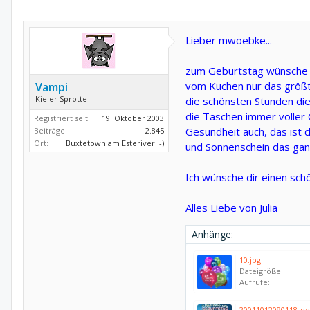
Lieber mwoebke...
zum Geburtstag wünsche ic
vom Kuchen nur das größt
Vampi
Kieler Sprotte
die schönsten Stunden die
die Taschen immer voller 
Registriert seit:
19. Oktober 2003
Gesundheit auch, das ist d
Beiträge:
2.845
Ort:
Buxtetown am Esteriver :-)
und Sonnenschein das gan
Ich wünsche dir einen sch
Alles Liebe von Julia
Anhänge:
10.jpg
Dateigröße:
Aufrufe:
20011012090118_ge