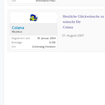
Ort:
Rheinland-Pfalz
Herzliche Glückwünsche zu D
wünscht Dir
Colana
Colana
Musikus
31. August 2007
Registriert seit:
18. Januar 2004
Beiträge:
6.350
Ort:
Schleswig-Holstein