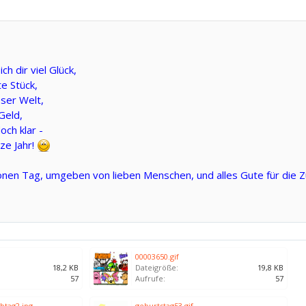
h dir viel Glück,
e Stück,
ser Welt,
Geld,
och klar -
ze Jahr!
önen Tag, umgeben von lieben Menschen, und alles Gute für die Z
00003650.gif
18,2 KB
Dateigröße:
19,8 KB
57
Aufrufe:
57
btag2.jpg
geburtstag53.gif