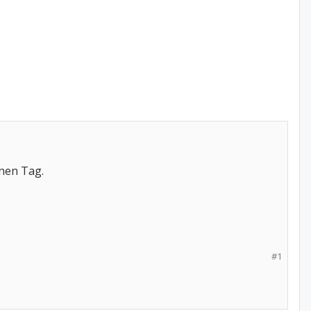
önen Tag.
#1