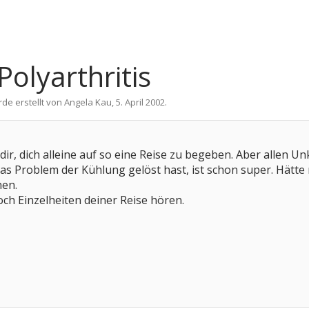
Polyarthritis
rde erstellt von
Angela Kau
,
5. April 2002
.
dir, dich alleine auf so eine Reise zu begeben. Aber allen 
s Problem der Kühlung gelöst hast, ist schon super. Hätte 
hen.
ch Einzelheiten deiner Reise hören.