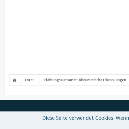
Foren
Erfahrungsaustausch: Rheumatische Erkrankungen
Diese Seite verwendet Cookies. Wenn 
Forum software by XenForo™
© 2010-2018 XenForo Ltd.
-
Deutsch von
Some XenForo functionality crafted by
Audentio Design
.