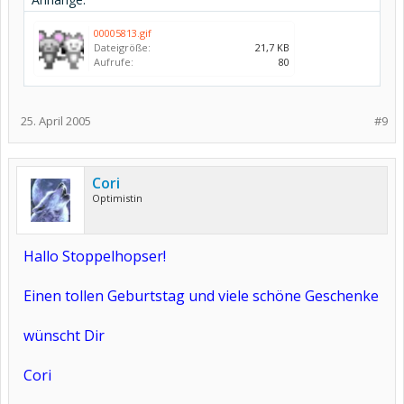
00005813.gif
Dateigröße:
21,7 KB
Aufrufe:
80
25. April 2005
#9
Cori
Optimistin
Hallo Stoppelhopser!
Einen tollen Geburtstag und viele schöne Geschenke
wünscht Dir
Cori