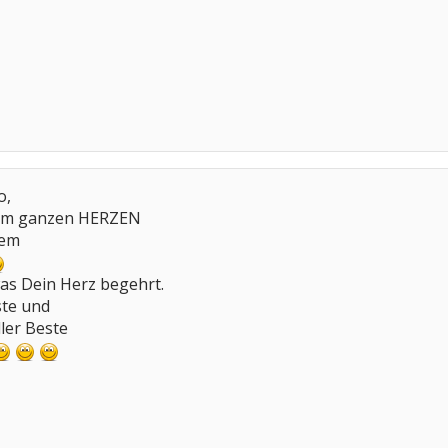
o,
vom ganzen HERZEN
nem
as Dein Herz begehrt.
ste und
ller Beste