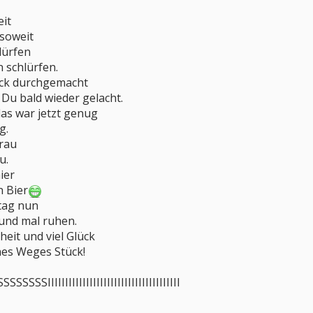
eit
 soweit
dürfen
n schlürfen.
ock durchgemacht
 Du bald wieder gelacht.
das war jetzt genug
g.
Frau
u.
ier
n Bier
stag nun
 und mal ruhen.
eit und viel Glück
nes Weges Stück!
SIIIIIIIIIIIIIIIIIIIIIIIIIIIIIIIIIIIIII