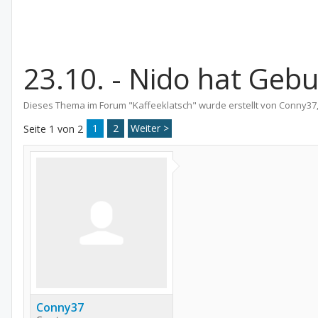
23.10. - Nido hat Gebu
Dieses Thema im Forum "
Kaffeeklatsch
" wurde erstellt von
Conny37
1
2
Weiter >
Seite 1 von 2
Conny37