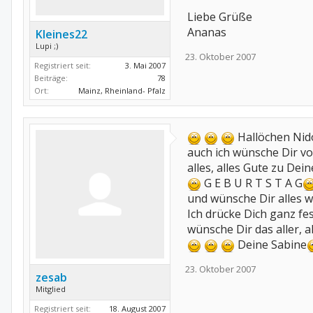
Liebe Grüße
Ananas
Kleines22
Lupi ;)
23. Oktober 2007
Registriert seit:
3. Mai 2007
Beiträge:
78
Ort:
Mainz, Rheinland- Pfalz
Hallöchen Nid
auch ich wünsche Dir 
alles, alles Gute zu Dei
G E B U R T S T A G
und wünsche Dir alles w
Ich drücke Dich ganz fe
wünsche Dir das aller, a
Deine Sabine
23. Oktober 2007
zesab
Mitglied
Registriert seit:
18. August 2007