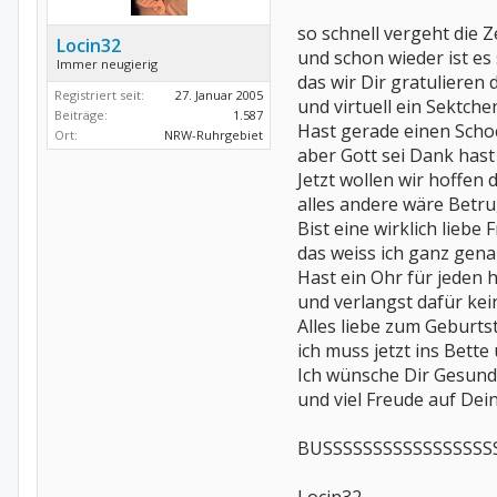
so schnell vergeht die Z
Locin32
und schon wieder ist es
Immer neugierig
das wir Dir gratulieren 
Registriert seit:
27. Januar 2005
und virtuell ein Sektche
Beiträge:
1.587
Hast gerade einen Sch
Ort:
NRW-Ruhrgebiet
aber Gott sei Dank hast
Jetzt wollen wir hoffen 
alles andere wäre Betru
Bist eine wirklich liebe 
das weiss ich ganz gena
Hast ein Ohr für jeden h
und verlangst dafür kei
Alles liebe zum Geburt
ich muss jetzt ins Bette
Ich wünsche Dir Gesundh
und viel Freude auf Dei
BUSSSSSSSSSSSSSSSSSSSSSSSS