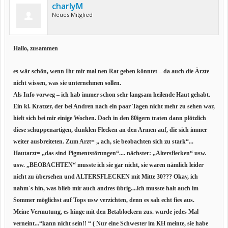
charlyM
Neues Mitglied
Hallo, zusammen
es wär schön, wenn Ihr mir mal nen Rat geben könntet – da auch die Ärzte
nicht wissen, was sie unternehmen sollen.
Als Info vorweg – ich hab immer schon sehr langsam heilende Haut gehabt.
Ein kl. Kratzer, der bei Andren nach ein paar Tagen nicht mehr zu sehen war,
hielt sich bei mir einige Wochen. Doch in den 80igern traten dann plötzlich
diese schuppenartigen, dunklen Flecken an den Armen auf, die sich immer
weiter ausbreiteten. Zum Arzt= „ ach, sie beobachten sich zu stark“...
Hautarzt= „das sind Pigmentstörungen“.... nächster: „Altersflecken“ usw.
usw. „BEOBACHTEN“ musste ich sie gar nicht, sie waren nämlich leider
nicht zu übersehen und ALTERSFLECKEN mit Mitte 30??? Okay, ich
nahm`s hin, was blieb mir auch andres übrig....ich musste halt auch im
Sommer möglichst auf Tops usw verzichten, denn es sah echt fies aus.
Meine Vermutung, es hinge mit den Betablockern zus. wurde jedes Mal
verneint...“kann nicht sein!! “ ( Nur eine Schwester im KH meinte, sie habe