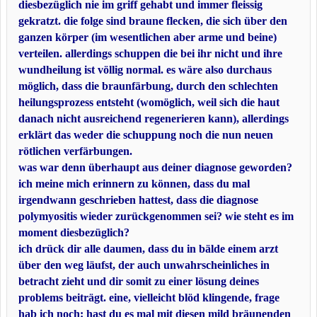
diesbezüglich nie im griff gehabt und immer fleissig
gekratzt. die folge sind braune flecken, die sich über den
ganzen körper (im wesentlichen aber arme und beine)
verteilen. allerdings schuppen die bei ihr nicht und ihre
wundheilung ist völlig normal. es wäre also durchaus
möglich, dass die braunfärbung, durch den schlechten
heilungsprozess entsteht (womöglich, weil sich die haut
danach nicht ausreichend regenerieren kann), allerdings
erklärt das weder die schuppung noch die nun neuen
rötlichen verfärbungen.
was war denn überhaupt aus deiner diagnose geworden?
ich meine mich erinnern zu können, dass du mal
irgendwann geschrieben hattest, dass die diagnose
polymyositis wieder zurückgenommen sei? wie steht es im
moment diesbezüglich?
ich drück dir alle daumen, dass du in bälde einem arzt
über den weg läufst, der auch unwahrscheinliches in
betracht zieht und dir somit zu einer lösung deines
problems beiträgt. eine, vielleicht blöd klingende, frage
hab ich noch: hast du es mal mit diesen mild bräunenden