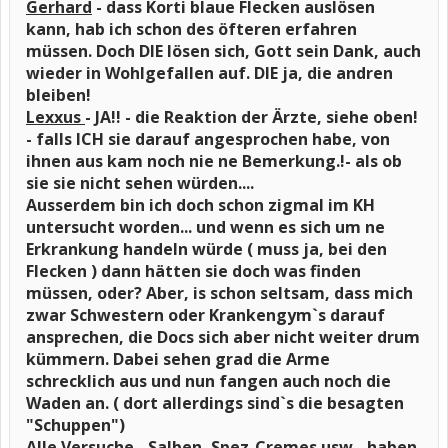
Gerhard
- dass Korti blaue Flecken auslösen
kann, hab ich schon des öfteren erfahren
müssen. Doch DIE lösen sich, Gott sein Dank, auch
wieder in Wohlgefallen auf. DIE ja, die andren
bleiben!
Lexxus
- JA!! - die Reaktion der Ärzte, siehe oben!
- falls ICH sie darauf angesprochen habe, von
ihnen aus kam noch nie ne Bemerkung.!- als ob
sie sie nicht sehen würden....
Ausserdem bin ich doch schon zigmal im KH
untersucht worden... und wenn es sich um ne
Erkrankung handeln würde ( muss ja, bei den
Flecken ) dann hätten sie doch was finden
müssen, oder? Aber, is schon seltsam, dass mich
zwar Schwestern oder Krankengym`s darauf
ansprechen, die Docs sich aber nicht weiter drum
kümmern. Dabei sehen grad die Arme
schrecklich aus und nun fangen auch noch die
Waden an. ( dort allerdings sind`s die besagten
"Schuppen")
Alle Versuche - Salben, Spez-Cremes usw - haben