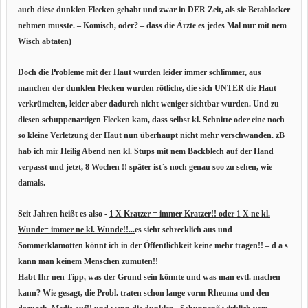
auch diese dunklen Flecken gehabt und zwar in DER Zeit, als sie Betablocker
nehmen musste. – Komisch, oder? – dass die Ärzte es jedes Mal nur mit nem
Wisch abtaten)
Doch die Probleme mit der Haut wurden leider immer schlimmer, aus
manchen der dunklen Flecken wurden rötliche, die sich UNTER die Haut
verkrümelten, leider aber dadurch nicht weniger sichtbar wurden. Und zu
diesen schuppenartigen Flecken kam, dass selbst kl. Schnitte oder eine noch
so kleine Verletzung der Haut nun überhaupt nicht mehr verschwanden. zB
hab ich mir Heilig Abend nen kl. Stups mit nem Backblech auf der Hand
verpasst und jetzt, 8 Wochen !! später ist`s noch genau soo zu sehen, wie
damals.
Seit Jahren heißt es also -
1 X Kratzer = immer Kratzer!! oder 1 X ne kl.
Wunde= immer ne kl. Wunde!!...
es sieht schrecklich aus und
Sommerklamotten könnt ich in der Öffentlichkeit keine mehr tragen!! – d a s
kann man keinem Menschen zumuten!!
Habt Ihr nen Tipp, was der Grund sein könnte und was man evtl. machen
kann? Wie gesagt, die Probl. traten schon lange vorm Rheuma und den