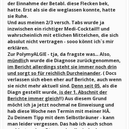
der Einnahme der Betabl. diese Flecken bek,
hatte. Erst als sie die weglassen konnte, hatte
sie Ruhe.
Und aus meinen 2/3 versch. Tabs wurde ja
inzwischen ein richtiger Medi-Cocktail!! und
wahrscheinlich mit etlichen Mittelchen, die sich
absolut nicht vertragen - sooo könnt ich`s mir
erklären.
Zur PolymyALGIE - tja, da fragste was... Also,
mündlic
h wurde die Diagnose zurückgenommen,
im Bericht allerdings steht sie immer noch drin
und sorgt so für reichlich Durcheinander
. ( Docs
verlassen sich eben eher auf Berichte, auch wenn
sie nicht mehr aktuell sind.
Denn seit 05
, als die
Diagn gestellt wurde,
is der 1. Abschnit der
Berichte immer gleich
!!) Aus diesem Grund
möcht ich ja jetzt nochmal ne Einweisung und
hab diese Woche nen Termin mit meiner HÄ.
Zu Deinem Tipp mit dem Selbstbräuner - kann
man leider vergessen. Das hab ich auch schon