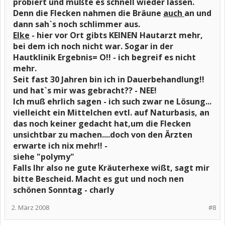
probiert und mußte es schnell wieder lassen.
Denn die Flecken nahmen die Bräune
auch
an und
dann sah`s noch schlimmer aus.
Elke
- hier vor Ort gibts KEINEN Hautarzt mehr,
bei dem ich noch nicht war. Sogar in der
Hautklinik Ergebnis= O!! - ich begreif es nicht
mehr.
Seit fast 30 Jahren bin ich in Dauerbehandlung!!
und hat`s mir was gebracht?? - NEE!
Ich muß ehrlich sagen - ich such zwar ne Lösung...
vielleicht ein Mittelchen evtl. auf Naturbasis, an
das noch keiner gedacht hat,um die Flecken
unsichtbar zu machen....doch von den Ärzten
erwarte ich nix mehr!! -
siehe "polymy"
Falls Ihr also ne gute Kräuterhexe wißt, sagt mir
bitte Bescheid. Macht es gut und noch nen
schönen Sonntag - charly
2. März 2008
#8