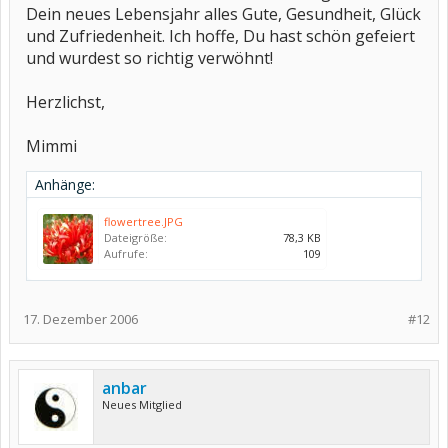
Dein neues Lebensjahr alles Gute, Gesundheit, Glück
und Zufriedenheit. Ich hoffe, Du hast schön gefeiert
und wurdest so richtig verwöhnt!
Herzlichst,
Mimmi
Anhänge:
flowertree.JPG
Dateigröße:
78,3 KB
Aufrufe:
109
17. Dezember 2006
#12
anbar
Neues Mitglied