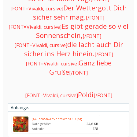
Der Wettergott Dich
[FONT=Vivaldi, cursive]
sicher sehr mag.
[/FONT]
Es gibt gerade so viel
[FONT=Vivaldi, cursive]
Sonnenschein,
[/FONT]
die lacht auch Dir
[FONT=Vivaldi, cursive]
sicher ins Herz hinein.
[/FONT]
Ganz liebe
[FONT=Vivaldi, cursive]
Grüße
[/FONT]
Poldi
[FONT=Vivaldi, cursive]
[/FONT]
Anhänge:
(4)-FotoSh-Adventskranz3D.jpg
Dateigröße:
24,6 KB
Aufrufe:
128