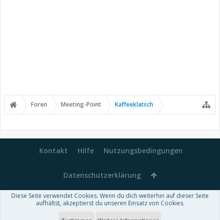
Foren
Meeting-Point
Kaffeeklatsch
Kontakt
Hilfe
Nutzungsbedingungen
Datenschutzerklärung
Diese Seite verwendet Cookies. Wenn du dich weiterhin auf dieser Seite
Forum software by XenForo™
aufhältst, akzeptierst du unseren Einsatz von Cookies.
-
Deutsch von xenDach
Some XenForo functionality crafted by
Audentio Design
.
Theme designed by
ThemeHouse
.