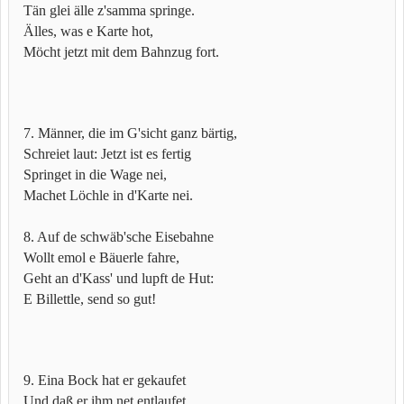
Tän glei älle z'samma springe.
Älles, was e Karte hot,
Möcht jetzt mit dem Bahnzug fort.
7. Männer, die im G'sicht ganz bärtig,
Schreiet laut: Jetzt ist es fertig
Springet in die Wage nei,
Machet Löchle in d'Karte nei.
8. Auf de schwäb'sche Eisebahne
Wollt emol e Bäuerle fahre,
Geht an d'Kass' und lupft de Hut:
E Billettle, send so gut!
9. Eina Bock hat er gekaufet
Und daß er ihm net entlaufet,