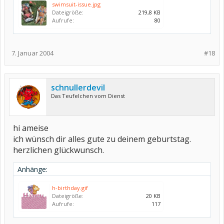
swimsuit-issue.jpg
Dateigröße:
219,8 KB
Aufrufe:
80
7. Januar 2004
#18
schnullerdevil
Das Teufelchen vom Dienst
hi ameise
ich wünsch dir alles gute zu deinem geburtstag.
herzlichen glückwunsch.
Anhänge:
h-birthday.gif
Dateigröße:
20 KB
Aufrufe:
117