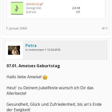
steinbock.gif
Dateigröße:
2,8 KB
Aufrufe:
131
7. Januar 2004
#11
Petra
in memoriam † 12.04.2010
07.01. Ameises Geburtstag
Hallo liebe Ameise!
Heut' zu Deinem Jubelfeste wünsch ich Dir das
Allerbeste!
Gesundheit, Glück und Zufriedenheit, bis an's Ende
der Ewigkeit!