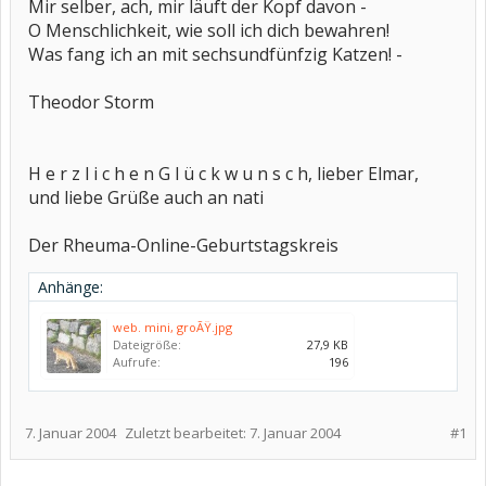
Mir selber, ach, mir läuft der Kopf davon -
O Menschlichkeit, wie soll ich dich bewahren!
Was fang ich an mit sechsundfünfzig Katzen! -
Theodor Storm
H e r z l i c h e n G l ü c k w u n s c h, lieber Elmar,
und liebe Grüße auch an nati
Der Rheuma-Online-Geburtstagskreis
Anhänge:
web. mini, groÃŸ.jpg
Dateigröße:
27,9 KB
Aufrufe:
196
7. Januar 2004
Zuletzt bearbeitet:
7. Januar 2004
#1