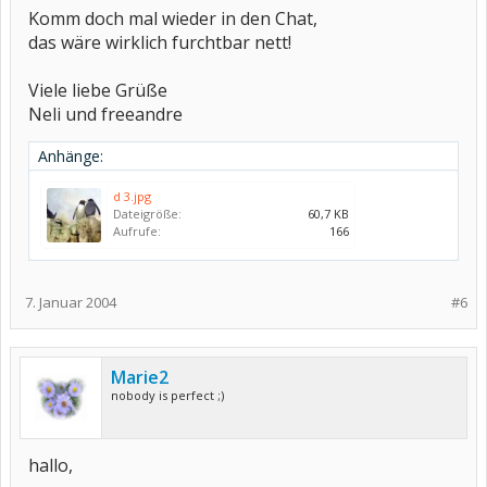
Komm doch mal wieder in den Chat,
das wäre wirklich furchtbar nett!
Viele liebe Grüße
Neli und freeandre
Anhänge:
d 3.jpg
Dateigröße:
60,7 KB
Aufrufe:
166
7. Januar 2004
#6
Marie2
nobody is perfect ;)
hallo,