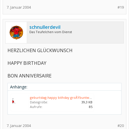
7. Januar 2004
#19
schnullerdevil
Das Teufelchen vom Dienst
HERZLICHEN GLÜCKWUNSCH
HAPPY BIRTHDAY
BON ANNIVERSAIRE
Anhänge:
geburtstag-happy bithday groÃŸbuntwÃ¤chst.gif
Dateigröße:
39,3 KB
Aufrufe:
85
7. Januar 2004
#20