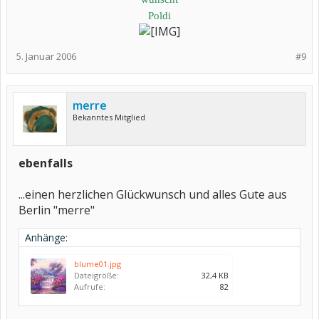
Poldi
5. Januar 2006
#9
merre
Bekanntes Mitglied
ebenfalls
...einen herzlichen Glückwunsch und alles Gute aus
Berlin "merre"
Anhänge:
blume01.jpg
Dateigröße:
32,4 KB
Aufrufe:
82