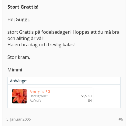
Stort Grattis!
Hej Guggi,
stort Grattis på födelsedagen! Hoppas att du må bra
och allting är väl!
Ha en bra dag och trevlig kalas!
Stor kram,
Mimmi
Anhänge:
Amaryllis.JPG
Dateigröße:
56,5 KB
Aufrufe:
84
5. Januar 2006
#6