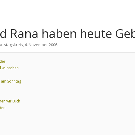
nd Rana haben heute Ge
rtstagskreis
,
4. November 2006
.
der,
nd wünschen
ja am Sonntag
hen wir Euch
den.