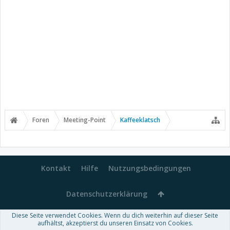
Foren
Meeting-Point
Kaffeeklatsch
Kontakt
Hilfe
Nutzungsbedingungen
Datenschutzerklärung
Diese Seite verwendet Cookies. Wenn du dich weiterhin auf dieser Seite
aufhältst, akzeptierst du unseren Einsatz von Cookies.
Forum software by XenForo™
-
Deutsch von xenDach