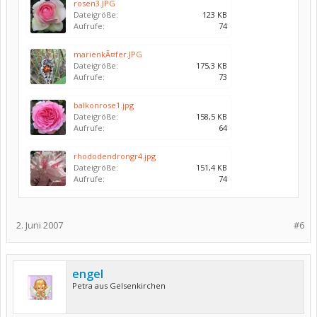
rosen3.JPG
Dateigröße:
123 KB
Aufrufe:
74
marienkÃ¤fer.JPG
Dateigröße:
175,3 KB
Aufrufe:
73
balkonrose1.jpg
Dateigröße:
158,5 KB
Aufrufe:
64
rhododendrongr4.jpg
Dateigröße:
151,4 KB
Aufrufe:
74
2. Juni 2007
#6
engel
Petra aus Gelsenkirchen