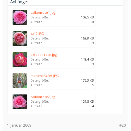
Anhänge:
balkonrose1.jpg
Dateigröße:
158,5 KB
Aufrufe:
60
zz10.JPG
Dateigröße:
162,8 KB
Aufrufe:
59
oktober-rose.jpg
Dateigröße:
148,4 KB
Aufrufe:
59
marienkÃ¤fer.JPG
Dateigröße:
175,3 KB
Aufrufe:
55
balkonrose2.jpg
Dateigröße:
109,5 KB
Aufrufe:
54
1. Januar 2009
#20