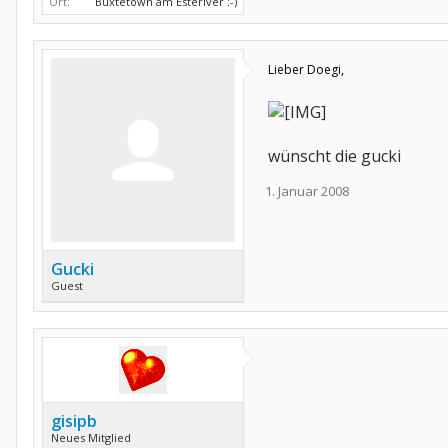
Ort:
Buxtetown am Esteriver :-)
Lieber
Doegi,
wünscht die gucki
1. Januar 2008
Gucki
Guest
gisipb
Neues Mitglied