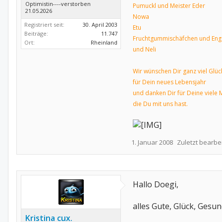
Optimistin----verstorben
Pumuckl und Meister Eder
21.05.2026
Nowa
Registriert seit:
30. April 2003
Etu
Beiträge:
11.747
Fruchtgummischäfchen und Eng
Ort:
Rheinland
und Neli
Wir wünschen Dir ganz viel Glüc
für Dein neues Lebensjahr
und danken Dir für Deine viele 
die Du mit uns hast.
1. Januar 2008
Zuletzt bearbei
Hallo Doegi,
alles Gute, Glück, Gesu
Kristina cux.