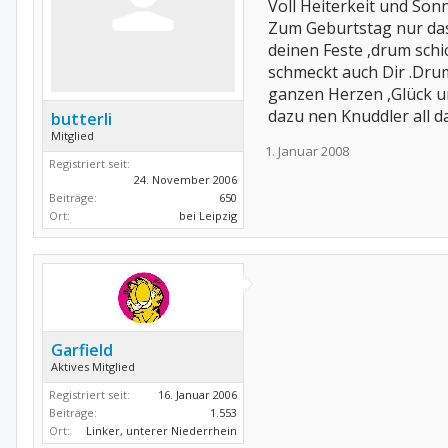
Voll Heiterkeit und Son
Zum Geburtstag nur das
deinen Feste ,drum schic
schmeckt auch Dir .Drum
ganzen Herzen ,Glück un
dazu nen Knuddler all das
butterli
Mitglied
1. Januar 2008
Registriert seit:
24. November 2006
Beiträge:
650
Ort:
bei Leipzig
Garfield
Aktives Mitglied
Registriert seit:
16. Januar 2006
Beiträge:
1.553
Ort:
Linker, unterer Niederrhein