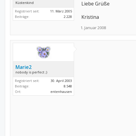
Küstenkind
Liebe Grüße
Registriert seit:
11. März 2005
Kristina
Beiträge:
2.228
1. Januar 2008
Marie2
nobody is perfect ;)
Registriert seit:
30. April 2003
Beiträge:
8.548
Ort:
entenhausen