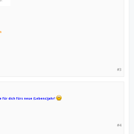
n
#3
 für dich fürs neue (Lebens)jahr!
#4