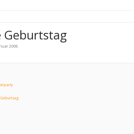
e Geburtstag
anuar 2008
.
terparty
 Geburtsag: