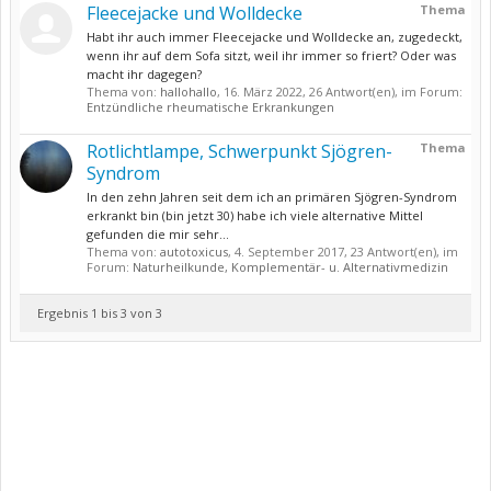
Fleecejacke und Wolldecke
Thema
Habt ihr auch immer Fleecejacke und Wolldecke an, zugedeckt,
wenn ihr auf dem Sofa sitzt, weil ihr immer so friert? Oder was
macht ihr dagegen?
Thema von:
hallohallo
,
16. März 2022
, 26 Antwort(en), im Forum:
Entzündliche rheumatische Erkrankungen
Rotlichtlampe, Schwerpunkt Sjögren-
Thema
Syndrom
In den zehn Jahren seit dem ich an primären Sjögren-Syndrom
erkrankt bin (bin jetzt 30) habe ich viele alternative Mittel
gefunden die mir sehr...
Thema von:
autotoxicus
,
4. September 2017
, 23 Antwort(en), im
Forum:
Naturheilkunde, Komplementär- u. Alternativmedizin
Ergebnis 1 bis 3 von 3