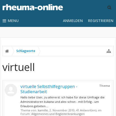
MENU
ANMELDEN
REGISTRIEREN
Schlagworte
virtuell
virtuelle Selbsthilfegruppen -
Thema
Studienarbeit
Hallo liebe User, zu allererst: ich habe für diese Umfrage die
Administratoren kukana und alex schon - mit Erfolg - um
Erlaubnis gebeten....
Thema von:
kamille
,
2. November 2010
, 41 Antwort(en), im
Forum:
Allgemeines und Begleiterkrankungen