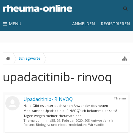
MENU
ANMELDEN
REGISTRIEREN
Schlagworte
upadacitinib- rinvoq
Upadacitinib- RINVOQ
Thema
Hallo Gibt es unter euch schon Anwender des neuen
Medikament Upadacitinib- RINVOQ? Ich bekomme es seit 8
Tagen wegen meiner rheumatoiden...
Thema von:
nima85
,
29. Februar 2020
, 208 Antwort(en), im
Forum:
Biologika und niedermolekulare Wirkstoffe