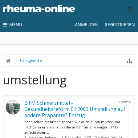
MENU
ANMELDEN
REGISTRIEREN
Schlagworte
umstellung
BTM Schmerzmittel -
Thema
Gesundheitsreform 01.2009 Umstellung auf
andere Präparate? Entzug
habe schon mehrfach gehört (wie auch durch mutter und
nachbarin erfahren), das die ärzte immer weniger BTM's
aufschreiben...
Thema von:
liebelein
,
3. Dezember 2008
, 15 Antwort(en), im