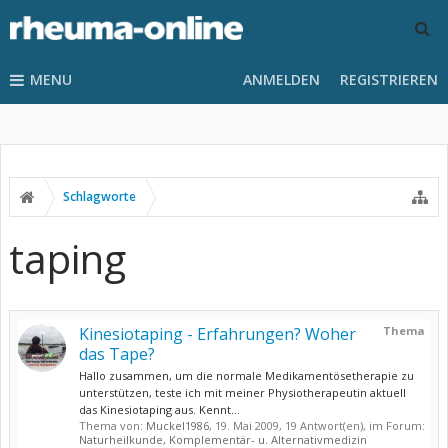
MENU
ANMELDEN
REGISTRIEREN
Schlagworte
taping
Kinesiotaping - Erfahrungen? Woher
Thema
das Tape?
Hallo zusammen, um die normale Medikamentösetherapie zu
unterstützen, teste ich mit meiner Physiotherapeutin aktuell
das Kinesiotaping aus. Kennt...
Thema von:
Muckel1986
,
19. Mai 2009
, 19 Antwort(en), im Forum:
Naturheilkunde, Komplementär- u. Alternativmedizin