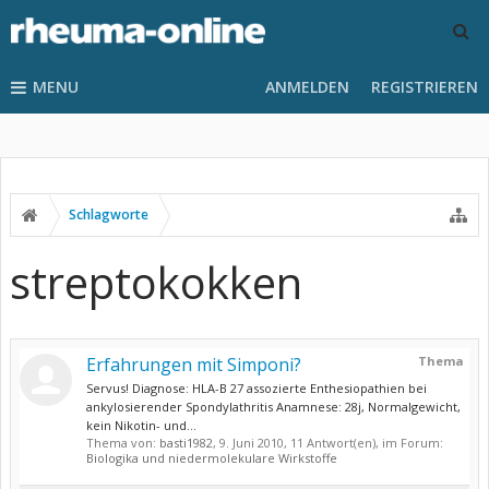
MENU
ANMELDEN
REGISTRIEREN
Schlagworte
streptokokken
Erfahrungen mit Simponi?
Thema
Servus! Diagnose: HLA-B 27 assozierte Enthesiopathien bei
ankylosierender Spondylathritis Anamnese: 28j, Normalgewicht,
kein Nikotin- und...
Thema von:
basti1982
,
9. Juni 2010
, 11 Antwort(en), im Forum:
Biologika und niedermolekulare Wirkstoffe