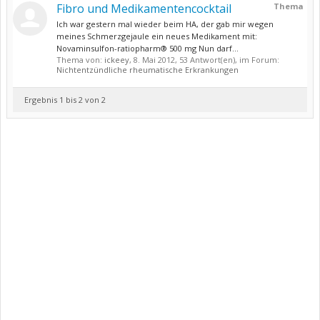
Fibro und Medikamentencocktail
Thema
Ich war gestern mal wieder beim HA, der gab mir wegen
meines Schmerzgejaule ein neues Medikament mit:
Novaminsulfon-ratiopharm® 500 mg Nun darf...
Thema von:
ickeey
,
8. Mai 2012
, 53 Antwort(en), im Forum:
Nichtentzündliche rheumatische Erkrankungen
Ergebnis 1 bis 2 von 2