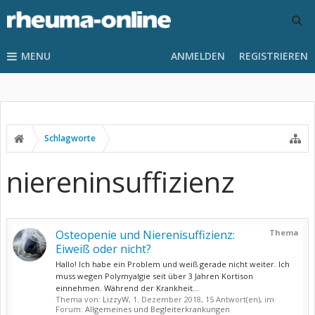
MENU
ANMELDEN
REGISTRIEREN
Schlagworte
niereninsuffizienz
Osteopenie und Nierenisuffizienz:
Thema
Eiweiß oder nicht?
Hallo! Ich habe ein Problem und weiß gerade nicht weiter. Ich
muss wegen Polymyalgie seit über 3 Jahren Kortison
einnehmen. Während der Krankheit...
Thema von:
LizzyW
,
1. Dezember 2018
, 15 Antwort(en), im
Forum:
Allgemeines und Begleiterkrankungen