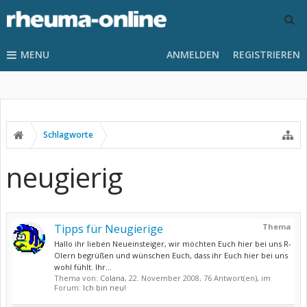
MENU
ANMELDEN
REGISTRIEREN
Schlagworte
neugierig
Tipps für Neugierige
Thema
Hallo ihr lieben Neueinsteiger, wir möchten Euch hier bei uns R-
Olern begrüßen und wünschen Euch, dass ihr Euch hier bei uns
wohl fühlt. Ihr...
Thema von:
Colana
,
22. November 2008
, 76 Antwort(en), im
Forum:
Ich bin neu!