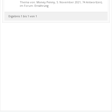
Thema von:
Money Penny
,
5. November 2021
, 74 Antwort(en),
im Forum:
Ernährung
Ergebnis 1 bis 1 von 1