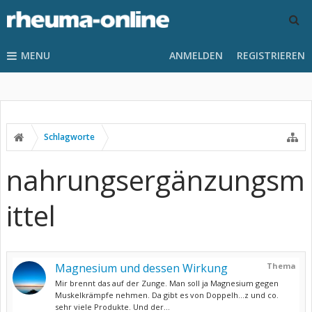
MENU
ANMELDEN
REGISTRIEREN
Schlagworte
nahrungsergänzungsm
ittel
Magnesium und dessen Wirkung
Thema
Mir brennt das auf der Zunge. Man soll ja Magnesium gegen
Muskelkrämpfe nehmen. Da gibt es von Doppelh...z und co.
sehr viele Produkte. Und der...