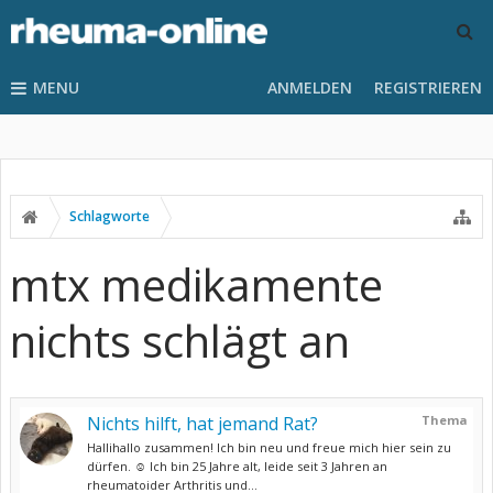
MENU
ANMELDEN
REGISTRIEREN
Schlagworte
mtx medikamente
nichts schlägt an
Nichts hilft, hat jemand Rat?
Thema
Hallihallo zusammen! Ich bin neu und freue mich hier sein zu
dürfen. ☺️ Ich bin 25 Jahre alt, leide seit 3 Jahren an
rheumatoider Arthritis und...