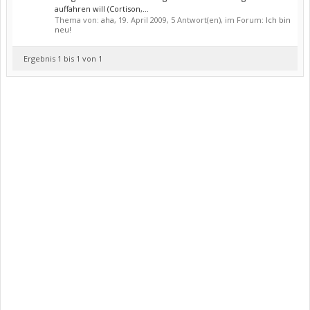
auffahren will (Cortison,...
Thema von:
aha
,
19. April 2009
, 5 Antwort(en), im Forum:
Ich bin
neu!
Ergebnis 1 bis 1 von 1