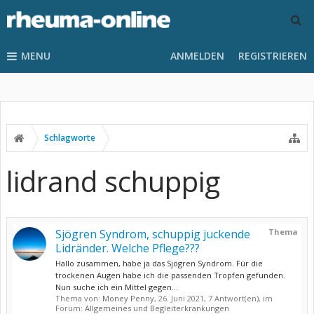
MENU
ANMELDEN
REGISTRIEREN
Schlagworte
lidrand schuppig
Sjögren Syndrom, schuppig juckende
Thema
Lidränder. Welche Pflege???
Hallo zusammen, habe ja das Sjögren Syndrom. Für die
trockenen Augen habe ich die passenden Tropfen gefunden.
Nun suche ich ein Mittel gegen...
Thema von:
Money Penny
,
26. Juni 2021
, 7 Antwort(en), im
Forum:
Allgemeines und Begleiterkrankungen